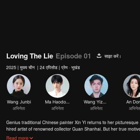
Loving The Lie
Episode 01
साझा करें।
2025
|
मुख्य चीन
|
24 एपिसोड
|
प्रेम · भूखंड
Wang Junbi
Ma Haodong
Wang Yizhou
An Do
अभिनेता
अभिनेता
अभिनेता
अभिनेत
Genius traditional Chinese painter Xin Yi returns to her picturesq
hired artist of renowned collector Guan Shanhai. But her true motive
father was lured into a counterfeit art factory and died tragically, 
Using herself as bait, Xin Yi is determined to expose the mastermi
Read more