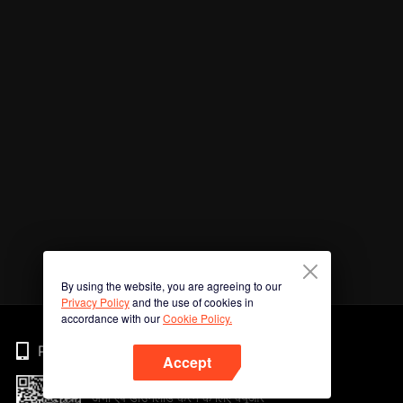
By using the website, you are agreeing to our
Privacy Policy
and the use of cookies in
accordance with our
Cookie Policy.
Phone
Accept
अभी ऐप डाउनलोड करने के लिए क्यूआर