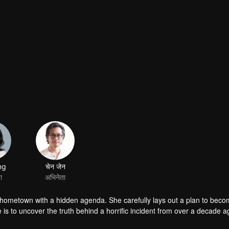
ng
चेन जेन
ा
अभिनेता
ue hometown with a hidden agenda. She carefully lays out a plan to beco
 is to uncover the truth behind a horrific incident from over a decade a
while her younger sister Nong was brutally abused and left mentally shatt
nd behind the tragedy. At a critical moment, Guan Shanhai’s son, Guan 