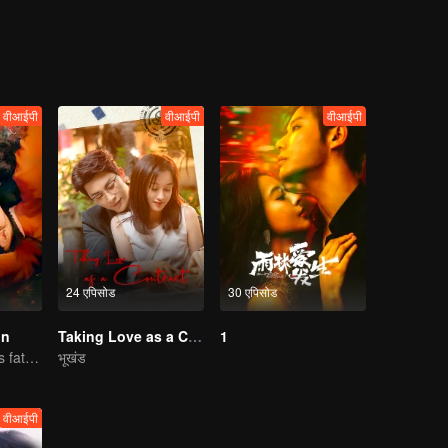
 power struggle to usurp control from his father.
aboration, stirring up a storm in what once was a quiet and peaceful to
वीआईपी
वीआईपी
वीआईपी
24 एपिसोड
30 एपिसोड
on
Taking Love as a Contract
1
A love that defies fate, tested by pain and power
भूखंड
वीआईपी