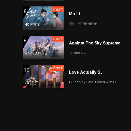
वीआईपी
8
Mo Li
प्रेम · पारंपरिक पोशाक
40 एपिसोड
वीआईपी
9
Against The Sky Supreme
रहस्यमय कल्पना
एपिसोड 534 तक
वीआईपी
10
Love Actually S5
Guided by Fate, Loved with Heart