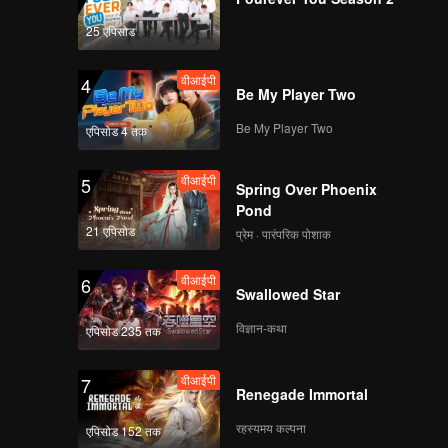
wn…
25 एपिसोड
वीआईपी
4
Be My Player Two
Be My Player Two
एपिसोड 4 तक
वीआईपी
5
Spring Over Phoenix
Pond
21 एपिसोड
प्रेम · पारंपरिक पोशाक
वीआईपी
6
Swallowed Star
विज्ञान-कथा
एपिसोड 235 तक
वीआईपी
7
Renegade Immortal
रहस्यमय कल्पना
एपिसोड 152 तक