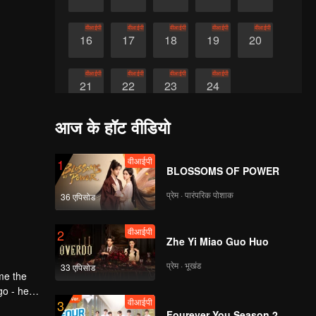
वीआईपी
वीआईपी
वीआईपी
वीआईपी
वीआईपी
16
17
18
19
20
वीआईपी
वीआईपी
वीआईपी
वीआईपी
21
22
23
24
आज के हॉट वीडियो
वीआईपी
1
BLOSSOMS OF POWER
प्रेम · पारंपरिक पोशाक
36 एपिसोड
वीआईपी
2
Zhe Yi Miao Guo Huo
प्रेम · भूखंड
33 एपिसोड
me the
go - her
वीआईपी
3
ered.
Huai,
Fourever You Season 2