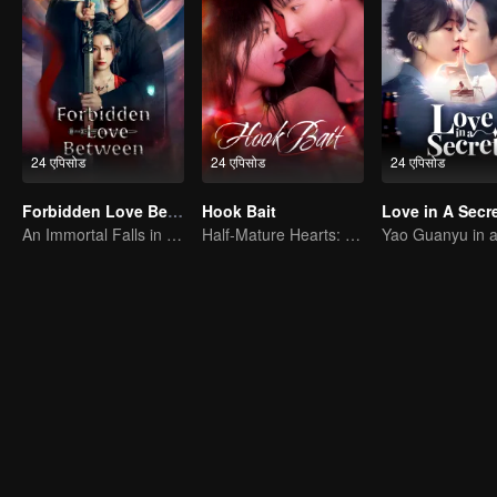
24 एपिसोड
24 एपिसोड
24 एपिसोड
Forbidden Love Between
Hook Bait
Love in A Secr
An Immortal Falls in Love With a Witch
Half-Mature Hearts: Dangerous Hunt