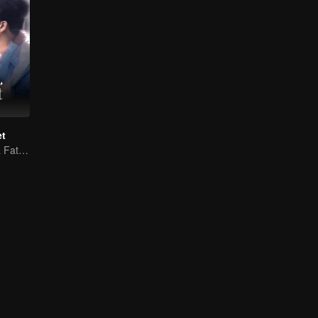
et
Yao Guanyu in a Fateful Game of Love and Obsession