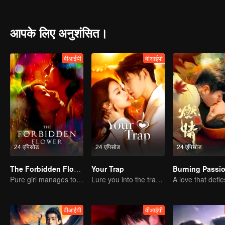
unexpectedly offers her a helping hand—hoping to use her in his own
With hidden intentions on both sides, the two begin a perilous coll
आपके लिए अनुशंसित।
वीआईपी
वीआईपी
24 एपिसोड
24 एपिसोड
24 एपिसोड
The Forbidden Flower
Your Trap
Burning Passi
Pure girl manages to move the handsome boy
Lure you into the trap with love as bait
वीआईपी
वीआईपी