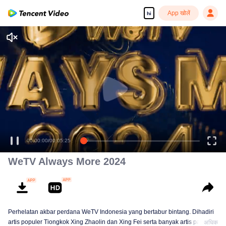
App खोलें
hi
00:00:00
/
00:05:25
WeTV Always More 2024
Perhelatan akbar perdana WeTV Indonesia yang bertabur bintang. Dihadiri
artis populer Tiongkok Xing Zhaolin dan Xing Fei serta banyak artis papan
अधिक