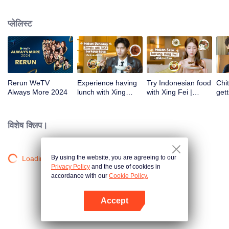
atas tanah air antara lain Prilly Latuconsina, Luna Maya, Nathasha Wilona,
Angga Yunanda, Stefan William, Syifa Hadju, Haico Van Der Veken dan
प्लेलिस्ट
banyak lagi. Plus penampilan spesial dari Rossa. Di acara ini WeTV
Indonesia juga mengumumkan WeTV Original series yang akan tayang
tahun mendatang.
Rerun WeTV
Experience having
Try Indonesian food
Chit
Always More 2024
lunch with Xing
with Xing Fei |
gett
Zhaolin! | WeTV
WeTV Always More
Xing
Always More
WeT
202
विशेष क्लिप।
By using the website, you are agreeing to our
Loading…
Privacy Policy
and the use of cookies in
accordance with our
Cookie Policy.
Accept
App खोलें