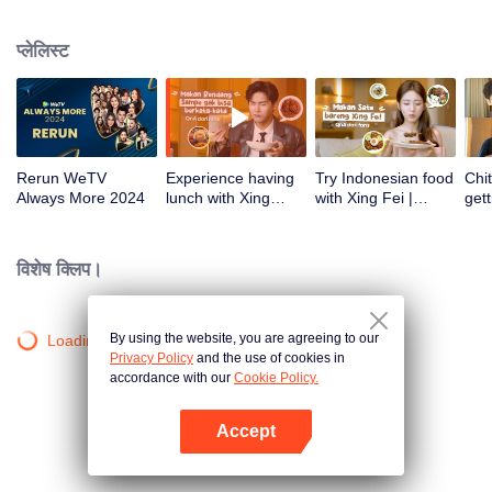
atas tanah air antara lain Prilly Latuconsina, Luna Maya, Nathasha Wilona,
Angga Yunanda, Stefan William, Syifa Hadju, Haico Van Der Veken dan
प्लेलिस्ट
banyak lagi. Plus penampilan spesial dari Rossa. Di acara ini WeTV
Indonesia juga mengumumkan WeTV Original series yang akan tayang
tahun mendatang.
Rerun WeTV
Experience having
Try Indonesian food
Chit
Always More 2024
lunch with Xing
with Xing Fei |
gett
Zhaolin! | WeTV
WeTV Always More
Xing
Always More
WeT
202
विशेष क्लिप।
By using the website, you are agreeing to our
Loading…
Privacy Policy
and the use of cookies in
accordance with our
Cookie Policy.
Accept
App खोलें