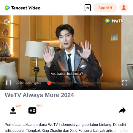
App खोलें
hi
Apa kabar, Indonesia?
00:00:00
/
00:04:38
WeTV Always More 2024
Perhelatan akbar perdana WeTV Indonesia yang bertabur bintang. Dihadiri
artis populer Tiongkok Xing Zhaolin dan Xing Fei serta banyak artis papan
अधिक