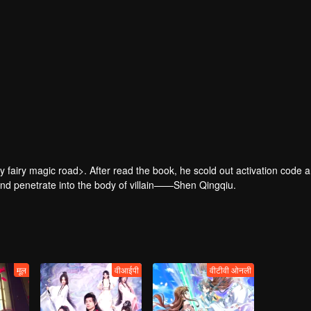
fairy magic road>. After read the book, he scold out activation code 
igger the mysterious system so that he cross into the book world and penetrate into the body of villain——Shen Qingqiu.
मूल
वीआईपी
वीटीवी ओनली