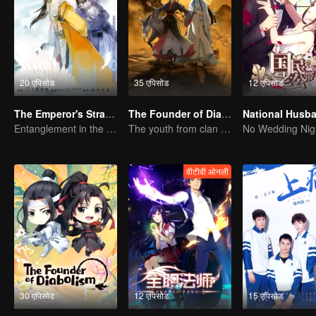
20 एपिसोड
35 एपिसोड
12 एपिसोड
The Emperor's Strategy
The Founder of Diabolism
Entanglement in the palace
The youth from clan of cultivators killed the devils for the others
No Wedding Nig
वीटीवी ओनली
30 एपिसोड
12 एपिसोड
15 एपिसोड