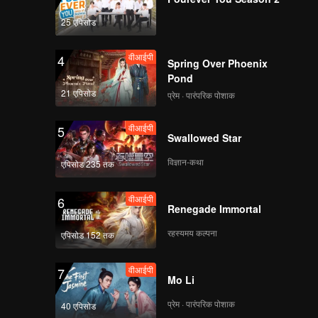
25 एपिसोड
वीआईपी
4
Spring Over Phoenix
Pond
21 एपिसोड
प्रेम · पारंपरिक पोशाक
वीआईपी
5
Swallowed Star
विज्ञान-कथा
एपिसोड 235 तक
वीआईपी
6
Renegade Immortal
रहस्यमय कल्पना
एपिसोड 152 तक
वीआईपी
7
Mo Li
प्रेम · पारंपरिक पोशाक
40 एपिसोड