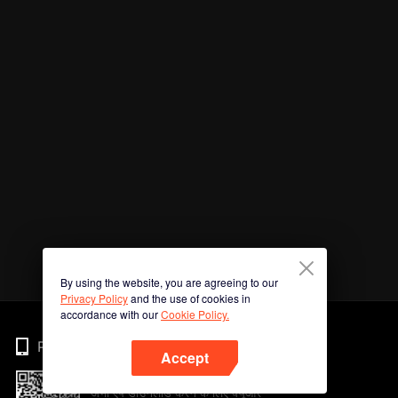
By using the website, you are agreeing to our
Privacy Policy
and the use of cookies in
accordance with our
Cookie Policy.
Phone
Accept
अभी ऐप डाउनलोड करने के लिए क्यूआर