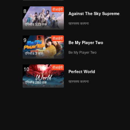
वीआईपी
8
Against The Sky Supreme
रहस्यमय कल्पना
एपिसोड 533 तक
वीआईपी
9
Be My Player Two
Be My Player Two
एपिसोड 3 तक
वीआईपी
10
Perfect World
रहस्यमय कल्पना
एपिसोड 280 तक