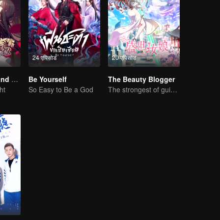
24 एपिसोड
20 एपिसोड
National Husband Bring Home SS1
Be Yourself
The Beauty Blogger
ht
So Easy to Be a God
The strongest of guidelines for Cross-Dimensional