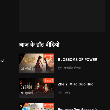
आज के हॉट वीडियो
वीआईपी
1
BLOSSOMS OF POWER
and
प्रेम · पारंपरिक पोशाक
36 एपिसोड
वीआईपी
2
Zhe Yi Miao Guo Huo
प्रेम · भूखंड
33 एपिसोड
वीआईपी
3
Fourever You Season 2