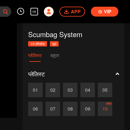
APP
VIP
HI
Scumbag System
10 एपिसोड
मूल
प्लेलिस्ट
ब्लूपर
प्लेलिस्ट
01
02
03
04
05
समाप्त
06
07
08
09
10