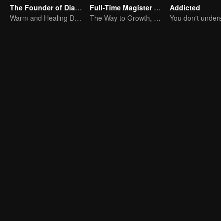
The Founder of Diabolism Q
Full-Time Magister SS1
Addicted
Warm and Healing Daily Life
The Way to Growth, Encouragement and Self-improvement