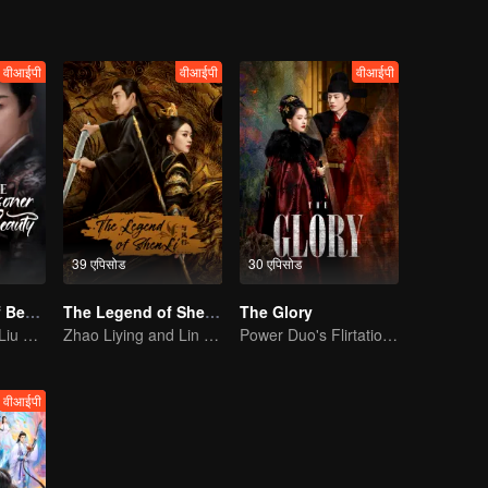
वीआईपी
वीआईपी
वीआईपी
39 एपिसोड
30 एपिसोड
The Prisoner of Beauty
The Legend of ShenLi
The Glory
Song Zu'er and Liu Yuning's Family Feud and Romance
Zhao Liying and Lin Gengxin Cooperate Again
Power Duo's Flirtatious Game: Unraveling the Conspiracy
वीआईपी