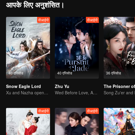
आपके लिए अनुशंसित।
वीआईपी
वीआईपी
40 एपिसोड
40 एपिसोड
36 एपिसोड
Snow Eagle Lord
Zhu Yu
Xu and Nazha opens the world of hot-blooded transcendence
Wed Before Love, Affection Forged in War
वीआईपी
वीआईपी