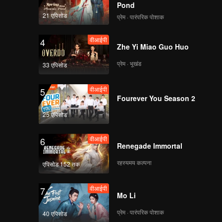
Pond
21 एपिसोड
प्रेम · पारंपरिक पोशाक
वीआईपी
4
Zhe Yi Miao Guo Huo
प्रेम · भूखंड
33 एपिसोड
वीआईपी
5
Fourever You Season 2
25 एपिसोड
वीआईपी
6
Renegade Immortal
रहस्यमय कल्पना
एपिसोड 152 तक
वीआईपी
7
Mo Li
प्रेम · पारंपरिक पोशाक
40 एपिसोड