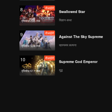
वीआईपी
8
Swallowed Star
विज्ञान-कथा
एपिसोड 235 तक
वीआईपी
9
Against The Sky Supreme
रहस्यमय कल्पना
एपिसोड 534 तक
वीआईपी
10
Supreme God Emperor
युद्ध
एपिसोड 611 तक