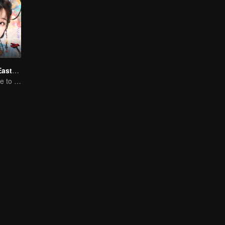
Love Game in Eastern Fantasy (English Ver.)
Yu Shuxin's guide to pursue Ding Yuxi