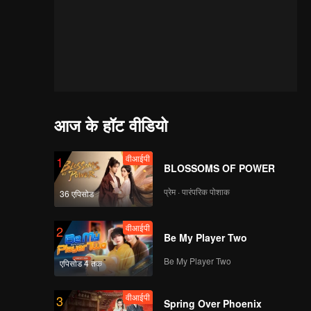
आज के हॉट वीडियो
वीआईपी
1
BLOSSOMS OF POWER
प्रेम · पारंपरिक पोशाक
36 एपिसोड
वीआईपी
2
Be My Player Two
Be My Player Two
एपिसोड 4 तक
वीआईपी
3
Spring Over Phoenix