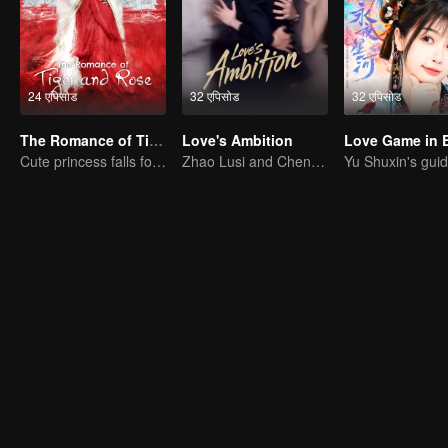
24 एपिसोड
32 एपिसोड
32 एपिसोड
The Romance of Tiger and Rose (Thai Ver.)
Love's Ambition
Cute princess falls for the tsundere prince
Zhao Lusi and Chen Weiting's True Love Hypothesis