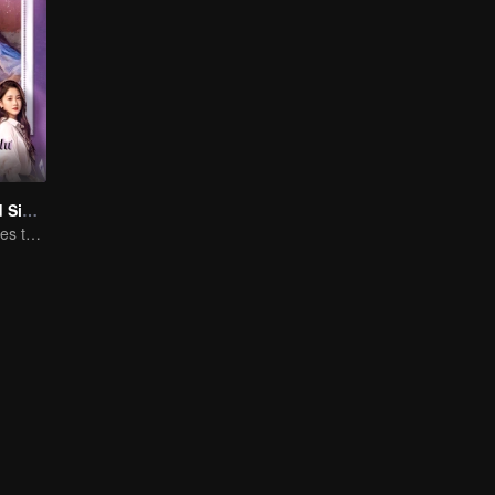
Love at Second Sight
Poor guy becomes the domineering CEO and pursues his first love