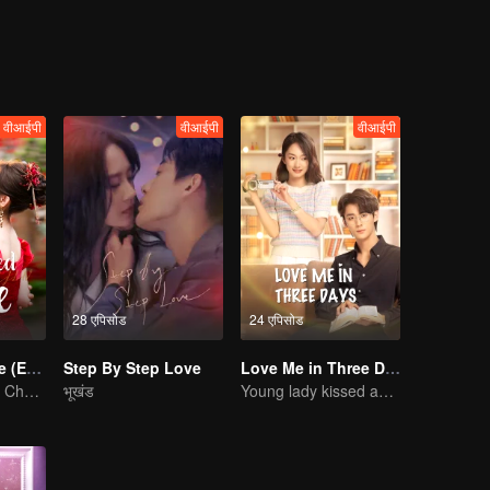
वीआईपी
वीआईपी
वीआईपी
28 एपिसोड
24 एपिसोड
Rainkissed Fate (English Ver.)
Step By Step Love
Love Me in Three Days
Dai Gaozheng & Chen Fangtong’s contract marriage takes an unexpected romantic turn!
भूखंड
Young lady kissed and rescued the ever-changing CEO