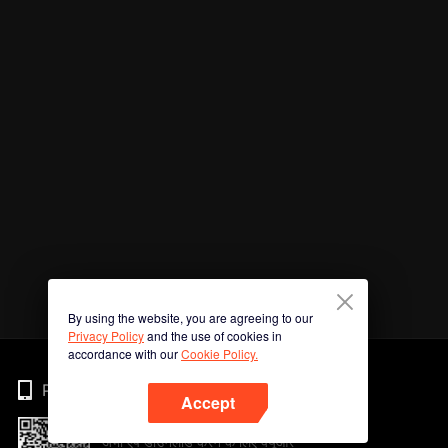
By using the website, you are agreeing to our
Privacy Policy
and the use of cookies in
accordance with our
Cookie Policy.
Phone
Accept
अभी ऐप डाउनलोड करने के लिए क्यूआर