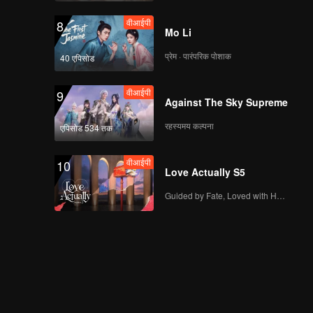
वीआईपी
8
Mo Li
प्रेम · पारंपरिक पोशाक
40 एपिसोड
वीआईपी
9
Against The Sky Supreme
रहस्यमय कल्पना
एपिसोड 534 तक
वीआईपी
10
Love Actually S5
Guided by Fate, Loved with Heart