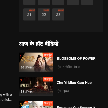
वीआईपी
वीआईपी
वीआईपी
21
22
23
आज के हॉट वीडियो
वीआईपी
1
BLOSSOMS OF POWER
प्रेम · पारंपरिक पोशाक
36 एपिसोड
वीआईपी
2
Zhe Yi Miao Guo Huo
प्रेम · भूखंड
33 एपिसोड
g with a
 unfold,
वीआईपी
3
Fourever You Season 2