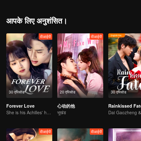
आपके लिए अनुशंसित।
वीआईपी
वीआईपी
30 एपिसोड
20 एपिसोड
30 एपिसोड
Forever Love
心动的他
She is his Achilles' heel and his armor
भूखंड
वीआईपी
वीआईपी