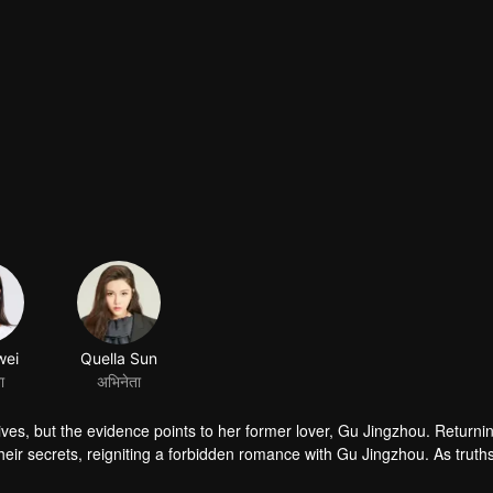
wei
Quella Sun
ा
अभिनेता
ves, but the evidence points to her former lover, Gu Jingzhou. Returnin
eir secrets, reigniting a forbidden romance with Gu Jingzhou. As truths
eelings.