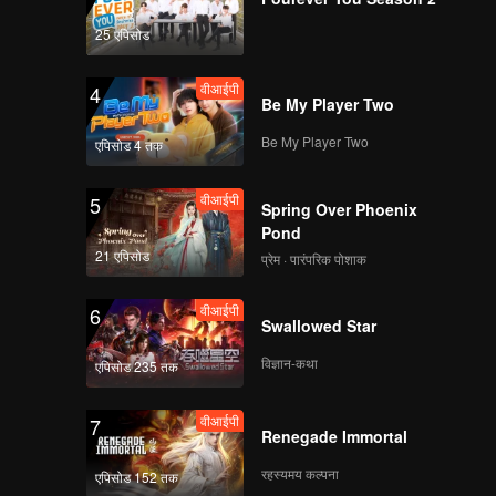
25 एपिसोड
वीआईपी
4
Be My Player Two
Be My Player Two
एपिसोड 4 तक
वीआईपी
5
Spring Over Phoenix
Pond
21 एपिसोड
प्रेम · पारंपरिक पोशाक
वीआईपी
6
Swallowed Star
विज्ञान-कथा
एपिसोड 235 तक
वीआईपी
7
Renegade Immortal
रहस्यमय कल्पना
एपिसोड 152 तक