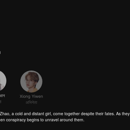
।
ुआन
Xiong Yiwen
ा
अभिनेता
 Zhao, a cold and distant girl, come together despite their fates. As they
hidden conspiracy begins to unravel around them.