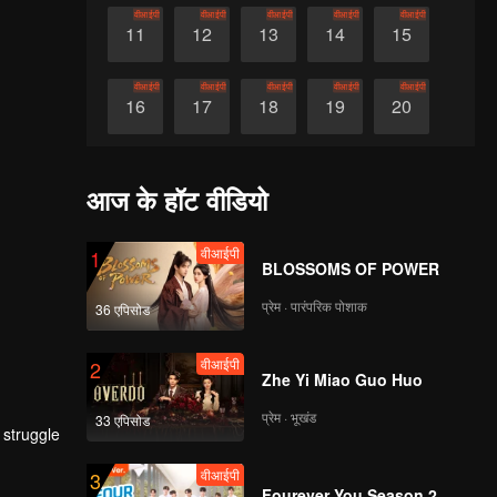
वीआईपी
वीआईपी
वीआईपी
वीआईपी
वीआईपी
11
12
13
14
15
वीआईपी
वीआईपी
वीआईपी
वीआईपी
वीआईपी
16
17
18
19
20
वीआईपी
वीआईपी
वीआईपी
वीआईपी
वीआईपी
21
22
23
24
25
आज के हॉट वीडियो
वीआईपी
वीआईपी
वीआईपी
वीआईपी
वीआईपी
26
27
28
29
30
वीआईपी
1
BLOSSOMS OF POWER
प्रेम · पारंपरिक पोशाक
36 एपिसोड
वीआईपी
2
Zhe Yi Miao Guo Huo
प्रेम · भूखंड
33 एपिसोड
 struggle
वीआईपी
3
Fourever You Season 2