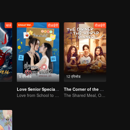
चार्ज
वीआईपी
वीआईपी
5 एपिसोड
12 एपिसोड
Love Senior Special Episode （Uncut Ver.)
The Corner of the World is Dinner
Love from School to Workplace
The Shared Meal, Our Recipe to Heal Life's Wounds