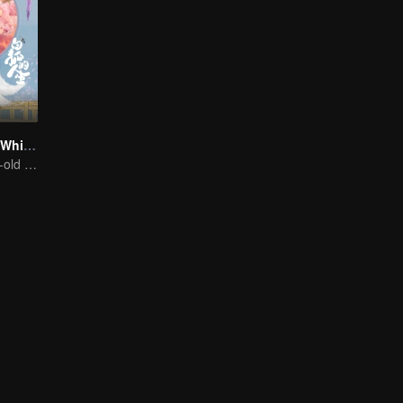
The Life of the White Fox
A thousand year-old fox meet a lively girl