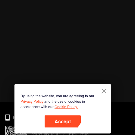
By using the website, you are agreeing to our
Privacy Policy
and the use of cookies in
accordance with our
Cookie Policy.
Phone
Accept
अभी ऐप डाउनलोड करने के लिए क्यूआर