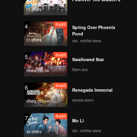
25 एपिसोड
वीआईपी
4
Spring Over Phoenix
Pond
21 एपिसोड
प्रेम · पारंपरिक पोशाक
वीआईपी
5
Swallowed Star
विज्ञान-कथा
एपिसोड 235 तक
वीआईपी
6
Renegade Immortal
रहस्यमय कल्पना
एपिसोड 152 तक
वीआईपी
7
Mo Li
प्रेम · पारंपरिक पोशाक
40 एपिसोड