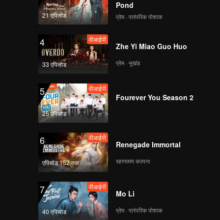
use" of
Pond
21 एपिसोड
प्रेम · पारंपरिक पोशाक
वीआईपी
4
Zhe Yi Miao Guo Huo
प्रेम · भूखंड
33 एपिसोड
वीआईपी
5
Fourever You Season 2
25 एपिसोड
वीआईपी
6
Renegade Immortal
रहस्यमय कल्पना
एपिसोड 152 तक
वीआईपी
7
Mo Li
प्रेम · पारंपरिक पोशाक
40 एपिसोड