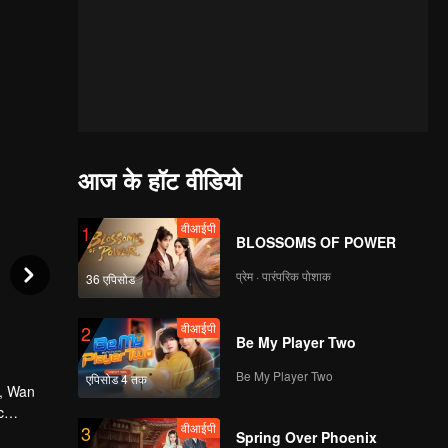
आज के हॉट वीडियो
वीआईपी
1
BLOSSOMS OF POWER
प्रेम · पारंपरिक पोशाक
36 एपिसोड
वीआईपी
2
Be My Player Two
Be My Player Two
एपिसोड 4 तक
d, Wan
c
वीआईपी
3
hai's
Spring Over Phoenix