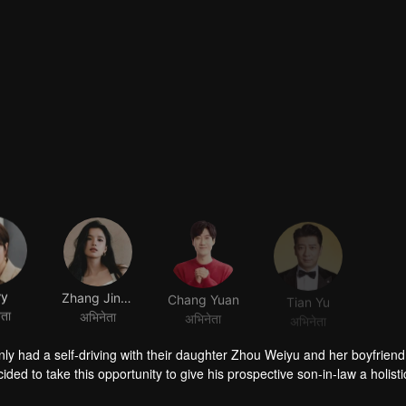
ry
Zhang Jingyi
Chang Yuan
Tian Yu
ेता
अभिनेता
अभिनेता
अभिनेता
y had a self-driving with their daughter Zhou Weiyu and her boyfrien
ed to take this opportunity to give his prospective son-in-law a holisti
he way, he encountered the RV accident of Director Jia who is Zhou Dong