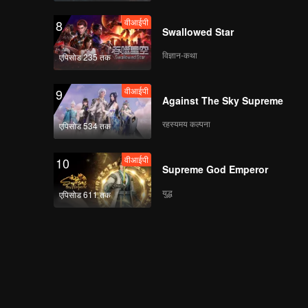
वीआईपी
8
Swallowed Star
विज्ञान-कथा
एपिसोड 235 तक
वीआईपी
9
Against The Sky Supreme
रहस्यमय कल्पना
एपिसोड 534 तक
वीआईपी
10
Supreme God Emperor
युद्ध
एपिसोड 611 तक