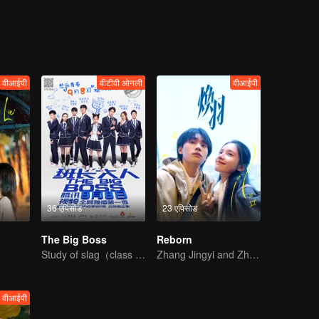
 Weiyu's childhood sweetheart, and the siege war of catching the "Oil Mo
hallenges and jokes, making you burst into laughter!
वीआईपी
वीटीवी ओनली
वीआईपी
36 एपिसोड
23 एपिसोड
The Big Boss
Reborn
Study of slag（class monitor)VS curve wrecker(school hunk)
Zhang Jingyi and Zhou Yiran growing up journey
वीआईपी