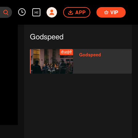
APP
VIP
HI
Godspeed
वीआईपी
Godspeed