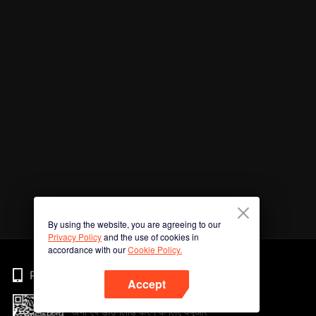
By using the website, you are agreeing to our
Privacy Policy
and the use of cookies in
accordance with our
Cookie Policy.
Phone
Accept
अभी ऐप डाउनलोड करने के लिए क्यूआर