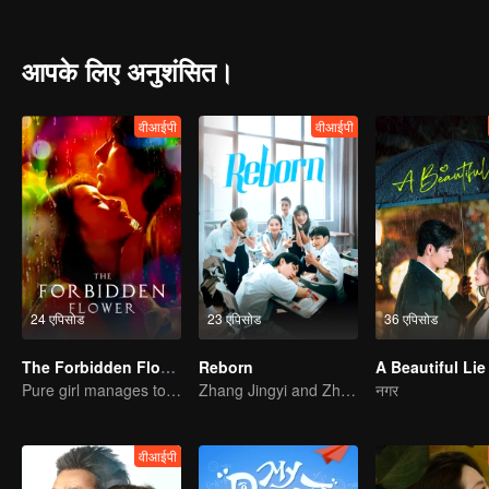
rival, the drunken farce of the "pheasant" villa of Guang Zi, who is
the highway thief regiment. The journey of family visit was full of c
आपके लिए अनुशंसित।
वीआईपी
वीआईपी
24 एपिसोड
23 एपिसोड
36 एपिसोड
The Forbidden Flower
Reborn
A Beautiful Lie
Pure girl manages to move the handsome boy
Zhang Jingyi and Zhou Yiran growing up journey
नगर
वीआईपी