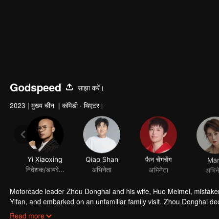
Godspeed
साझा करें।
2023
|
मुख्य चीन
|
कॉमेडी · थिएटर।
Yi Xiaoxing
Qiao Shan
फैन चेंगचेंग
Ma
निदेशक/डायरेक्टर
अभिनेता
अभिनेता
अभिन
Motorcade leader Zhou Donghai and his wife, Huo Meimei, mistakenl
Yifan, and embarked on an unfamiliar family visit. Zhou Donghai decid
inspection, but Wan Yifan failed in passing the inspection. Along t
Read more