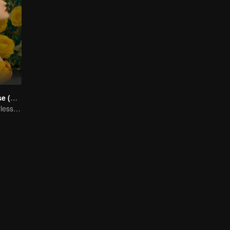
The Tale of Rose (English Ver.)
Crystal Liu: Fearless for Love in Life