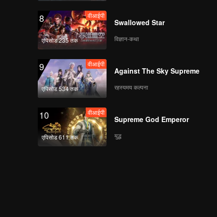
वीआईपी
8
Swallowed Star
विज्ञान-कथा
एपिसोड 235 तक
वीआईपी
9
Against The Sky Supreme
रहस्यमय कल्पना
एपिसोड 534 तक
वीआईपी
10
Supreme God Emperor
युद्ध
एपिसोड 611 तक