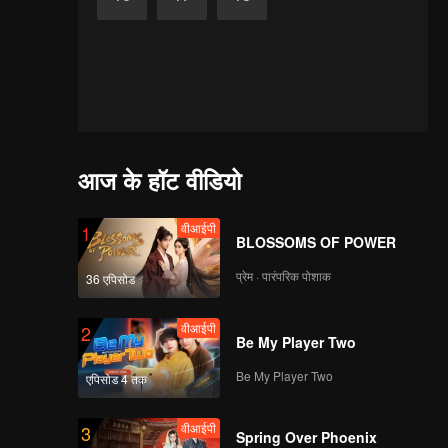
आज के हॉट वीडियो
वीआईपी
1
BLOSSOMS OF POWER
प्रेम · पारंपरिक पोशाक
36 एपिसोड
वीआईपी
2
Be My Player Two
Be My Player Two
एपिसोड 4 तक
वीआईपी
3
Spring Over Phoenix