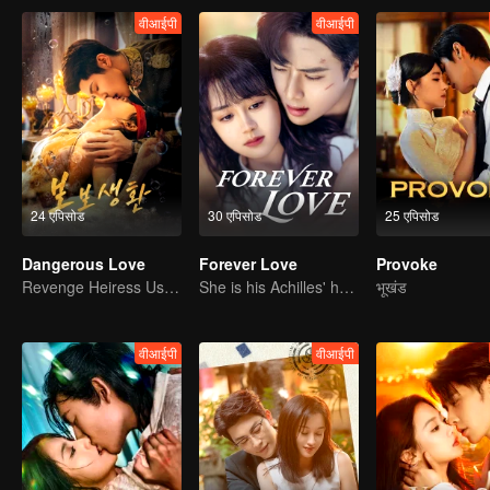
वीआईपी
वीआईपी
24 एपिसोड
30 एपिसोड
25 एपिसोड
Dangerous Love
Forever Love
Provoke
Revenge Heiress Use Marriage as Bait to Wed into a Wealthy Family
She is his Achilles' heel and his armor
भूखंड
वीआईपी
वीआईपी