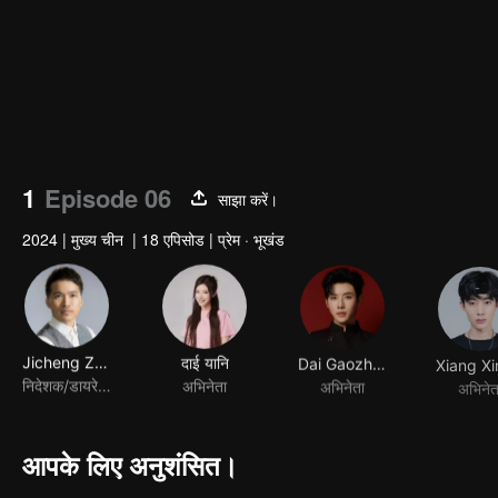
1
Episode 06
साझा करें।
2024
|
मुख्य चीन
|
18 एपिसोड
|
प्रेम · भूखंड
Jicheng Zou
दाई यानि
Dai Gaozheng
निदेशक/डायरेक्टर
अभिनेता
अभिनेता
अभिनेत
आपके लिए अनुशंसित।