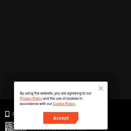
By using the website, you are agreeing to our
Privacy Policy
and the use of cookies in
accordance with our
Cookie Policy.
Phone
Accept
अभी ऐप डाउनलोड करने के लिए क्यूआर