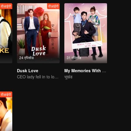
वीआईपी
वीआईपी
24 एपिसोड
31 एपिसोड
Dusk Love
My Memories With You
CEO lady fell in to love contract
भूखंड
वीआईपी