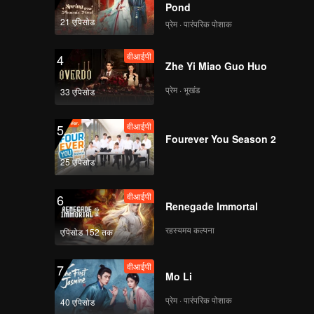
Pond
21 एपिसोड
प्रेम · पारंपरिक पोशाक
वीआईपी
4
Zhe Yi Miao Guo Huo
प्रेम · भूखंड
33 एपिसोड
वीआईपी
5
Fourever You Season 2
25 एपिसोड
वीआईपी
6
Renegade Immortal
रहस्यमय कल्पना
एपिसोड 152 तक
वीआईपी
7
Mo Li
प्रेम · पारंपरिक पोशाक
40 एपिसोड