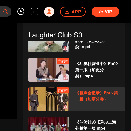
《斗笑社3》EP02下海
APP
外版第一版
VIP
HI
Laughter Club S3
वीआईपी
《斗笑社3》Ep02加更
版第二版(加更分
类).mp4
वीआईपी
《斗笑社营业中》Ep02
第一版（加更分
类）.mp4
वीआईपी
《相声全记录》Ep02第
一版（加更分类）
《斗笑社3》EP03上海
外版第一版.mp4