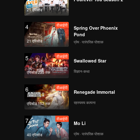
《斗笑社3》EP04上海
25 एपिसोड
外版第二版
वीआईपी
4
Spring Over Phoenix
Pond
《斗笑社3》EP04下海
21 एपिसोड
प्रेम · पारंपरिक पोशाक
外版第一版
वीआईपी
5
Swallowed Star
वीआईपी
《斗笑社3》加更EP04
विज्ञान-कथा
एपिसोड 235 तक
第一版(加更分类)
वीआईपी
6
Renegade Immortal
वीआईपी
《斗笑社营业中》EP04
रहस्यमय कल्पना
एपिसोड 152 तक
第二版交付(加更分类)
वीआईपी
7
Mo Li
वीआईपी
《相声全记录》EP04第
प्रेम · पारंपरिक पोशाक
40 एपिसोड
一版（加更分类）