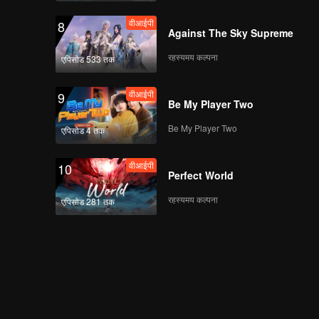
वीआईपी
8
Against The Sky Supreme
《斗笑社3》EP05上第
रहस्यमय कल्पना
एपिसोड 533 तक
二版海外版
वीआईपी
9
Be My Player Two
《斗笑社3》EP05下海
Be My Player Two
एपिसोड 4 तक
外版第一版
वीआईपी
10
Perfect World
वीआईपी
《斗笑社3》EP05加更
रहस्यमय कल्पना
एपिसोड 281 तक
版第一版（加更分类）
वीआईपी
《斗笑社营业中》EP05
第一版（加更分类）