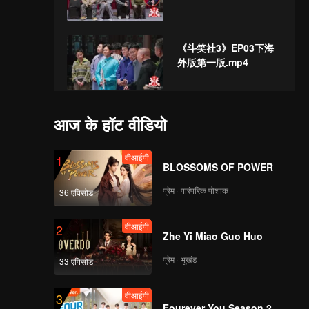
《斗笑社3》EP03下海
外版第一版.mp4
वीआईपी
《斗笑社3》Ep03加更
आज के हॉट वीडियो
版第一版（加更分
类）.mp4
वीआईपी
1
BLOSSOMS OF POWER
वीआईपी
《斗笑社营业中》Ep03
प्रेम · पारंपरिक पोशाक
36 एपिसोड
第一版（加更分
类）.mp4
वीआईपी
2
Zhe Yi Miao Guo Huo
वीआईपी
《相声全记录》EP03第
प्रेम · भूखंड
33 एपिसोड
一版（加更分类）
वीआईपी
3
Fourever You Season 2