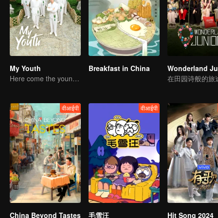
My Youth
Breakfast in China
Here come the young traditional culture fans!
वीआईपी
वीआईपी
China Beyond Tastes
毛雪汪
Hit Song 2024