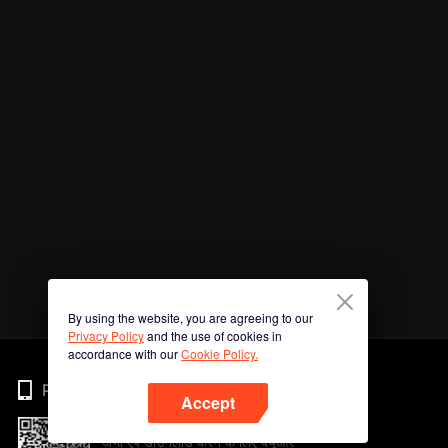
By using the website, you are agreeing to our
Privacy Policy
and the use of cookies in
accordance with our
Cookie Policy.
Phone
Accept
अभी ऐप डाउनलोड करने के लिए क्यूआर