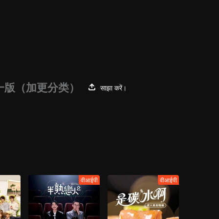
第一版（加更分类）
साझा करें।
वीआईपी
वीआईपी