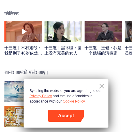
प्लेलिस्ट
十三邀丨木村拓哉：
十三邀丨黑木瞳：世
十三邀丨王健：我是
十
我是到了46岁依然倾
上没有完美的女人
一个勉强的演奏家
员
尽全力的人
शायद आपको पसंद आए।
By using the website, you are agreeing to our
A Long Cherished Dream
Privacy Policy
and the use of cookies in
accordance with our
Cookie Policy.
Accept
Once Upon a Bite S2
App खोलें