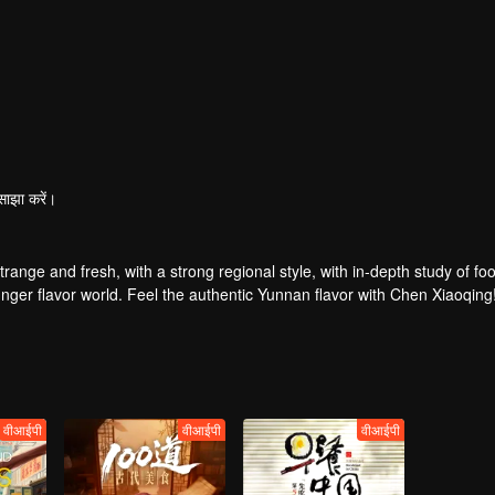
साझा करें।
strange and fresh, with a strong regional style, with in-depth study of fo
nger flavor world. Feel the authentic Yunnan flavor with Chen Xiaoqing
वीआईपी
वीआईपी
वीआईपी