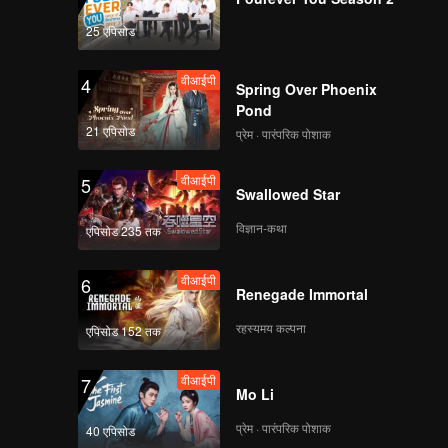
25 एपिसोड
वीआईपी
4
Spring Over Phoenix
Pond
21 एपिसोड
प्रेम · पारंपरिक पोशाक
वीआईपी
5
Swallowed Star
विज्ञान-कथा
एपिसोड 235 तक
वीआईपी
6
Renegade Immortal
रहस्यमय कल्पना
एपिसोड 152 तक
वीआईपी
7
Mo Li
प्रेम · पारंपरिक पोशाक
40 एपिसोड