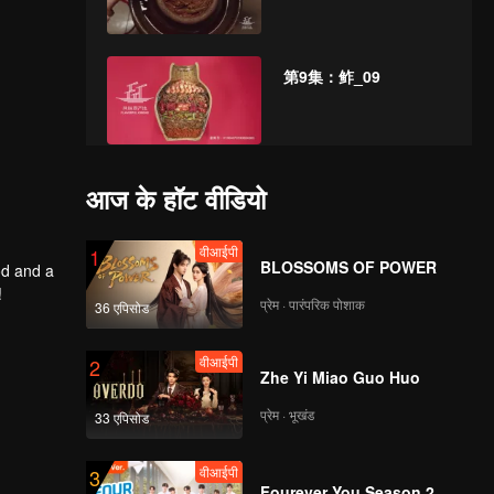
第9集：鲊_09
第10集：漆油_10
आज के हॉट वीडियो
वीआईपी
1
BLOSSOMS OF POWER
od and a
!
प्रेम · पारंपरिक पोशाक
36 एपिसोड
वीआईपी
2
Zhe Yi Miao Guo Huo
प्रेम · भूखंड
33 एपिसोड
वीआईपी
3
Fourever You Season 2