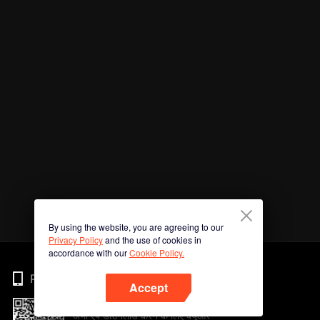
By using the website, you are agreeing to our
Privacy Policy
and the use of cookies in
accordance with our
Cookie Policy.
Phone
Accept
अभी ऐप डाउनलोड करने के लिए क्यूआर