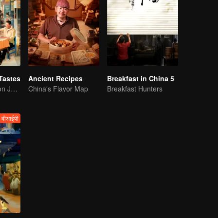
Tastes
Ancient Recipes
Breakfast in China 5
Flavor Exploration Journey of Chen Xiaoqing
China's Flavor Map
Breakfast Hunters
वीआईपी