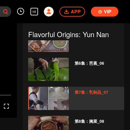
第4集：火腿_04
APP
VIP
HI
Flavorful Origins: Yun Nan
第5集：撒_05
第6集：芭蕉_06
第7集：乳制品_07
第8集：腌菜_08