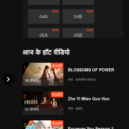
वीआईपी
वीआईपी
04A
04B
वीआईपी
वीआईपी
05A
05B
आज के हॉट वीडियो
वीआईपी
वीआईपी
06A
06B
वीआईपी
1
वीआईपी
वीआईपी
BLOSSOMS OF POWER
07A
07B
प्रेम · पारंपरिक पोशाक
36 एपिसोड
वीआईपी
वीआईपी
08A
08B
वीआईपी
2
Zhe Yi Miao Guo Huo
वीआईपी
वीआईपी
प्रेम · भूखंड
33 एपिसोड
09A
09B
वीआईपी
3
वीआईपी
वीआईपी
10A
10B
Fourever You Season 2