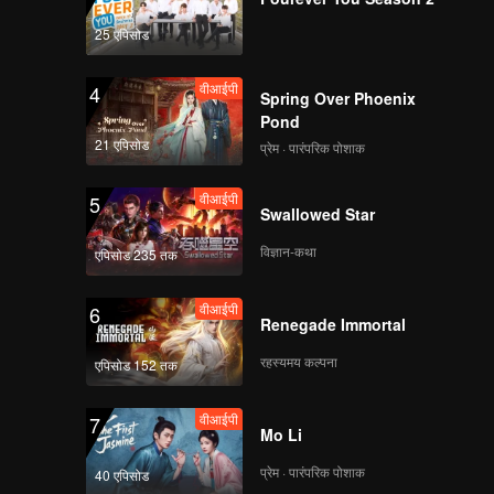
25 एपिसोड
वीआईपी
वीआईपी
ट्रेलर
11A
11B
25
वीआईपी
4
Spring Over Phoenix
Pond
वीआईपी
वीआईपी
वीआईपी
11A
11B
12
21 एपिसोड
प्रेम · पारंपरिक पोशाक
वीआईपी
5
Swallowed Star
विज्ञान-कथा
एपिसोड 235 तक
वीआईपी
6
Renegade Immortal
रहस्यमय कल्पना
एपिसोड 152 तक
वीआईपी
7
Mo Li
प्रेम · पारंपरिक पोशाक
40 एपिसोड