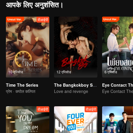
आपके लिए अनुशंसित।
वीआईपी
10 एपिसोड
12 एपिसोड
6 एपिसोड
Time The Series
The Bangkokboy Series
प्रेम · कपोल कल्पित
Love and revenge
वीआईपी
वीआईपी