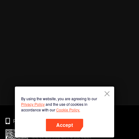
By using the website, you are agreeing to our
Privacy Policy
and the use of cookies in
accordance with our
Cookie Policy.
Phone
Accept
अभी ऐप डाउनलोड करने के लिए क्यूआर