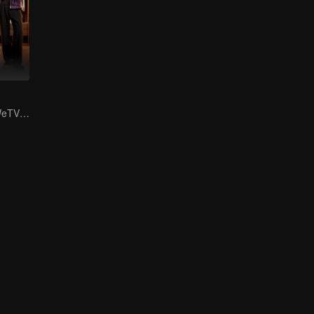
Me and Who | WeTV Original