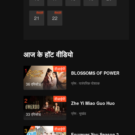
वीआईपी
वीआईपी
21
22
आज के हॉट वीडियो
वीआईपी
1
BLOSSOMS OF POWER
प्रेम · पारंपरिक पोशाक
36 एपिसोड
वीआईपी
2
Zhe Yi Miao Guo Huo
प्रेम · भूखंड
33 एपिसोड
वीआईपी
3
Fourever You Season 2