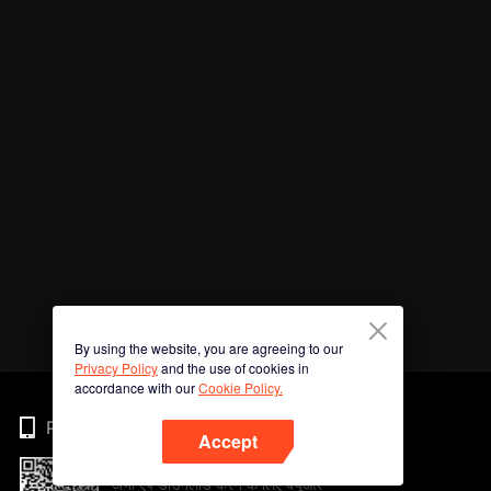
By using the website, you are agreeing to our
Privacy Policy
and the use of cookies in
accordance with our
Cookie Policy.
Phone
Accept
अभी ऐप डाउनलोड करने के लिए क्यूआर