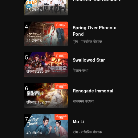
25 एपिसोड
वीआईपी
4
Spring Over Phoenix
Pond
21 एपिसोड
प्रेम · पारंपरिक पोशाक
वीआईपी
5
Swallowed Star
विज्ञान-कथा
एपिसोड 235 तक
वीआईपी
6
Renegade Immortal
रहस्यमय कल्पना
एपिसोड 152 तक
वीआईपी
7
Mo Li
प्रेम · पारंपरिक पोशाक
40 एपिसोड