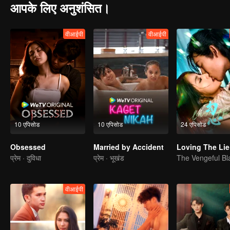
आपके लिए अनुशंसित।
वीआईपी
वीआईपी
10 एपिसोड
10 एपिसोड
24 एपिसोड
Obsessed
Married by Accident
Loving The Lie
प्रेम · दुविधा
प्रेम · भूखंड
वीआईपी