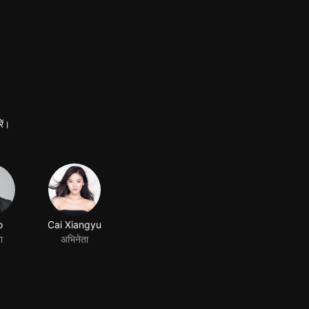
ें।
o
Cai Xiangyu
ा
अभिनेता