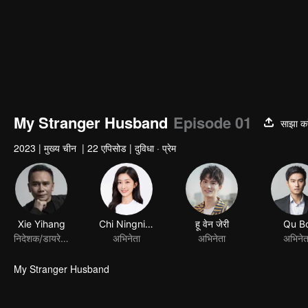
My Stranger Husband
Episode 01
साझा कर
2023
|
मुख्य चीन
|
22 एपिसोड
|
दुविधा · प्रेम
Xie Yihang
Chi Ningning
हू वेन जेरी
Qu B
निदेशक/डायरेक्टर
अभिनेता
अभिनेता
अभिनेत
My Stranger Husband