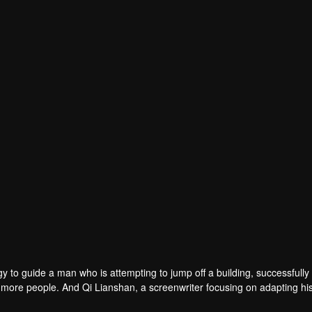
y to guide a man who is attempting to jump off a building, successfully
lp more people. And Qi Lianshan, a screenwriter focusing on adapting hi
 scene and invites Liu Xia to give some professional advises to his scr