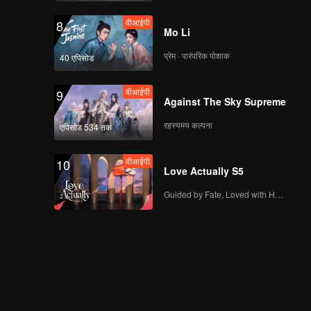
वीआईपी
8
Mo Li
प्रेम · पारंपरिक पोशाक
40 एपिसोड
वीआईपी
9
Against The Sky Supreme
रहस्यमय कल्पना
एपिसोड 534 तक
वीआईपी
10
Love Actually S5
Guided by Fate, Loved with Heart