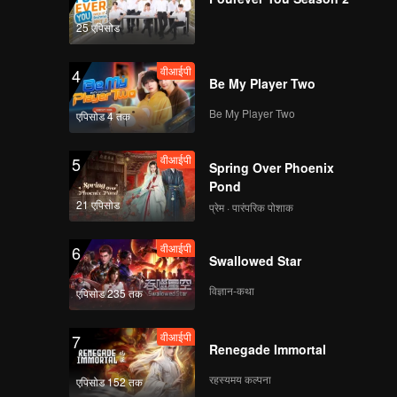
em, which
e, using
25 एपिसोड
वीआईपी
4
Be My Player Two
Be My Player Two
एपिसोड 4 तक
वीआईपी
5
Spring Over Phoenix
Pond
21 एपिसोड
प्रेम · पारंपरिक पोशाक
वीआईपी
6
Swallowed Star
विज्ञान-कथा
एपिसोड 235 तक
वीआईपी
7
Renegade Immortal
रहस्यमय कल्पना
एपिसोड 152 तक