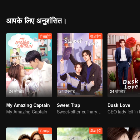
the two gradually come into contact and work together. Liu Xia also
is applied to children and community welfare. Liu Xia and Qi Liansha
their professional knowledge and skills to help those in need, and gr
आपके लिए अनुशंसित।
वीआईपी
वीआईपी
24 एपिसोड
24 एपिसोड
24 एपिसोड
My Amazing Captain
Sweet Trap
Dusk Love
My Amazing Captain
Sweet-bitter culinary rivalry
वीआईपी
वीआईपी