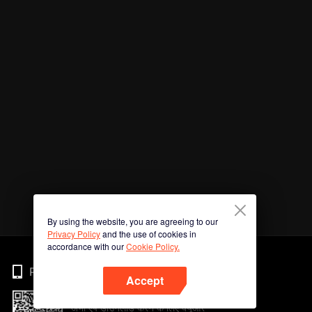
By using the website, you are agreeing to our
Privacy Policy
and the use of cookies in
accordance with our
Cookie Policy.
Phone
Accept
अभी ऐप डाउनलोड करने के लिए क्यूआर