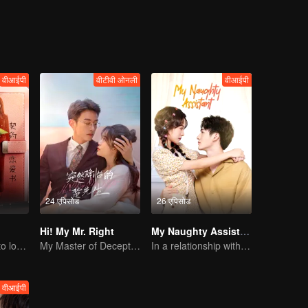
 collaborates with Shen Qin to develop an AI psychological testing syst
n jointly devote themselves to the cause of mental health public welfar
adually grow closer in their cooperation, ultimately ending up together.
वीआईपी
वीटीवी ओनली
वीआईपी
24 एपिसोड
26 एपिसोड
Hi! My Mr. Right
My Naughty Assistant
CEO lady fell in to love contract
My Master of Deception Girlfriend
In a relationship with an idol
वीआईपी