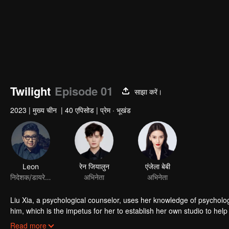
Twilight
Episode 01
साझा करें।
2023
|
मुख्य चीन
|
40 एपिसोड
|
प्रेम · भूखंड
Liu Xia, a psychological counselor, uses her knowledge of psycholog
him, which is the impetus for her to establish her own studio to he
psychological mystery novel into a drama script, witnesses the whole
Read more