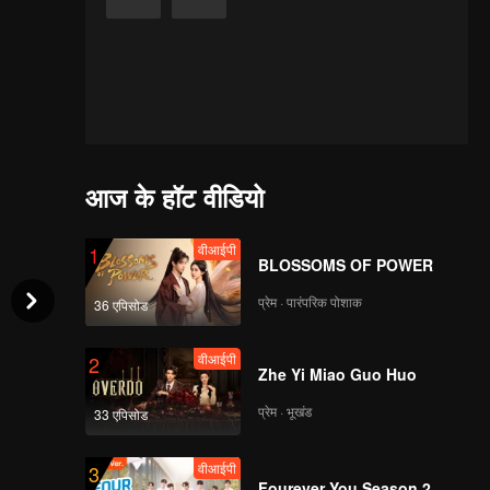
आज के हॉट वीडियो
वीआईपी
1
BLOSSOMS OF POWER
प्रेम · पारंपरिक पोशाक
36 एपिसोड
वीआईपी
2
Zhe Yi Miao Guo Huo
प्रेम · भूखंड
33 एपिसोड
वीआईपी
3
Fourever You Season 2