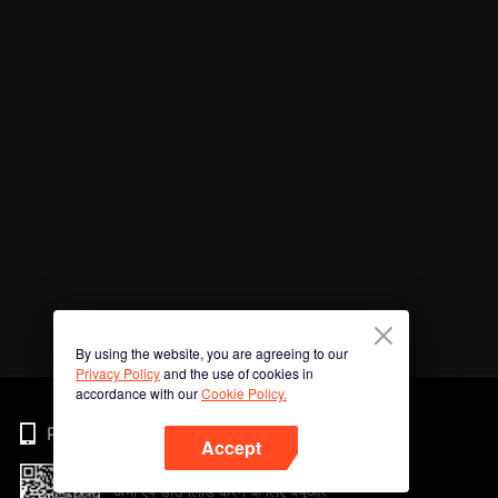
By using the website, you are agreeing to our
Privacy Policy
and the use of cookies in
accordance with our
Cookie Policy.
Phone
Accept
अभी ऐप डाउनलोड करने के लिए क्यूआर