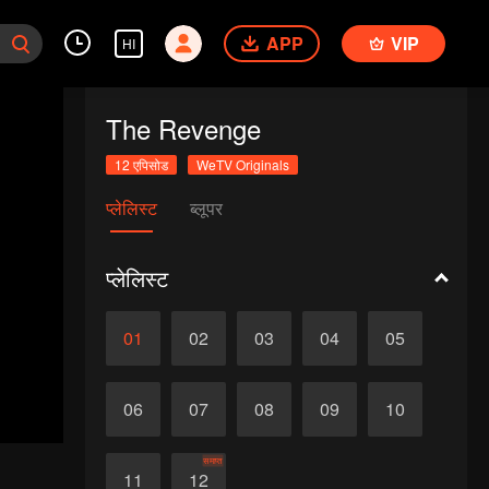
APP
VIP
HI
The Revenge
12 एपिसोड
WeTV Originals
प्लेलिस्ट
ब्लूपर
प्लेलिस्ट
01
02
03
04
05
06
07
08
09
10
समाप्त
11
12