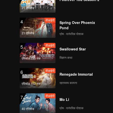
25 एपिसोड
वीआईपी
4
Spring Over Phoenix
Pond
21 एपिसोड
प्रेम · पारंपरिक पोशाक
वीआईपी
5
Swallowed Star
विज्ञान-कथा
एपिसोड 235 तक
वीआईपी
6
Renegade Immortal
रहस्यमय कल्पना
एपिसोड 152 तक
वीआईपी
7
Mo Li
प्रेम · पारंपरिक पोशाक
40 एपिसोड