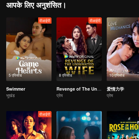
आपके लिए अनुशंसित।
वीआईपी
वीआईपी
5 एपिसोड
8 एपिसोड
10 एपिसोड
Swimmer
Revenge of The Unwanted Wife
爱情力学
भूखंड
प्रेम
प्रेम
वीआईपी