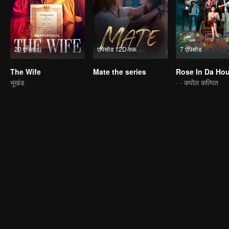
20 एपिसोड
एपिसोड 12D तक
7 एपिसोड
The Wife
Mate the series
Rose In Da Ho
भूखंड
· · कपोल कल्पित