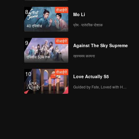
वीआईपी
8
Mo Li
प्रेम · पारंपरिक पोशाक
40 एपिसोड
वीआईपी
9
Against The Sky Supreme
रहस्यमय कल्पना
एपिसोड 534 तक
वीआईपी
10
Love Actually S5
Guided by Fate, Loved with Heart