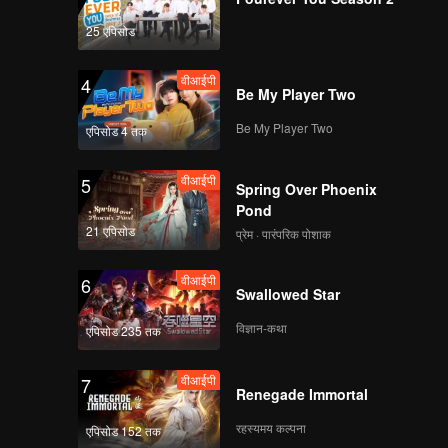
25 एपिसोड
वीआईपी
4
Be My Player Two
Be My Player Two
एपिसोड 4 तक
वीआईपी
5
Spring Over Phoenix
Pond
21 एपिसोड
प्रेम · पारंपरिक पोशाक
वीआईपी
6
Swallowed Star
विज्ञान-कथा
एपिसोड 235 तक
वीआईपी
7
Renegade Immortal
रहस्यमय कल्पना
एपिसोड 152 तक