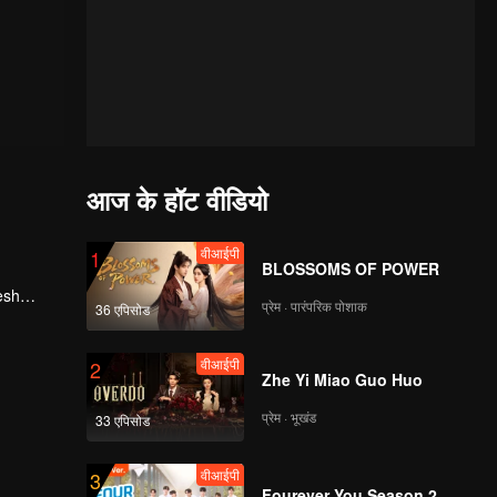
आज के हॉट वीडियो
वीआईपी
1
BLOSSOMS OF POWER
esh
प्रेम · पारंपरिक पोशाक
36 एपिसोड
, he
वीआईपी
2
Zhe Yi Miao Guo Huo
प्रेम · भूखंड
33 एपिसोड
वीआईपी
3
Fourever You Season 2