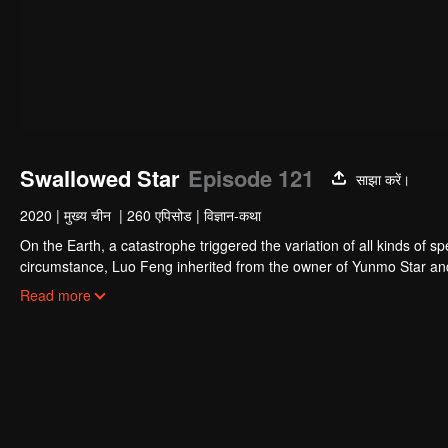
Swallowed Star
Episode 121
साझा करें।
2020
|
मुख्य चीन
|
260 एपिसोड
|
विज्ञान-कथा
On the Earth, a catastrophe triggered the variation of all kinds of s
circumstance, Luo Feng inherited from the owner of Yunmo Star and 
during the fight against giant swallowed monster but then he took t
Read more
stepped out of the Earth and headed to the universe.