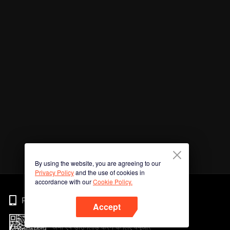
By using the website, you are agreeing to our
Privacy Policy
and the use of cookies in
accordance with our
Cookie Policy.
Phone
Accept
अभी ऐप डाउनलोड करने के लिए क्यूआर