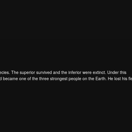
pecies. The superior survived and the inferior were extinct. Under this
became one of the three strongest people on the Earth. He lost his fl
he flesh of the monster. In the flesh, he developed a human body. Later