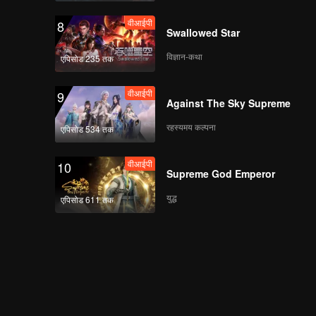
वीआईपी
8
Swallowed Star
विज्ञान-कथा
एपिसोड 235 तक
वीआईपी
9
Against The Sky Supreme
रहस्यमय कल्पना
एपिसोड 534 तक
वीआईपी
10
Supreme God Emperor
युद्ध
एपिसोड 611 तक