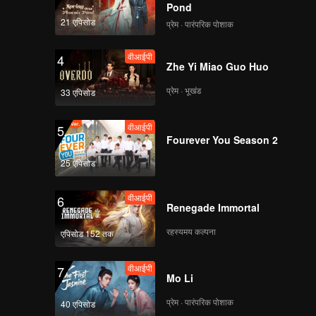
 cleverly
Pond
21 एपिसोड
प्रेम · पारंपरिक पोशाक
वीआईपी
4
Zhe Yi Miao Guo Huo
प्रेम · भूखंड
33 एपिसोड
वीआईपी
5
Fourever You Season 2
25 एपिसोड
वीआईपी
6
Renegade Immortal
रहस्यमय कल्पना
एपिसोड 152 तक
वीआईपी
7
Mo Li
प्रेम · पारंपरिक पोशाक
40 एपिसोड