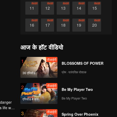
वीआईपी
वीआईपी
वीआईपी
वीआईपी
वीआईपी
11
12
13
14
15
वीआईपी
वीआईपी
वीआईपी
वीआईपी
वीआईपी
16
17
18
19
20
वीआईपी
वीआईपी
वीआईपी
वीआईपी
वीआईपी
21
22
23
24
25
आज के हॉट वीडियो
वीआईपी
वीआईपी
वीआईपी
वीआईपी
वीआईपी
26
27
28
29
30
वीआईपी
1
BLOSSOMS OF POWER
प्रेम · पारंपरिक पोशाक
36 एपिसोड
वीआईपी
2
Be My Player Two
Be My Player Two
एपिसोड 4 तक
 danger
life with
वीआईपी
3
iashu
Spring Over Phoenix