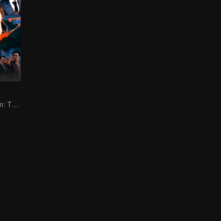
Defying the Norm: The Unconventional Spy War