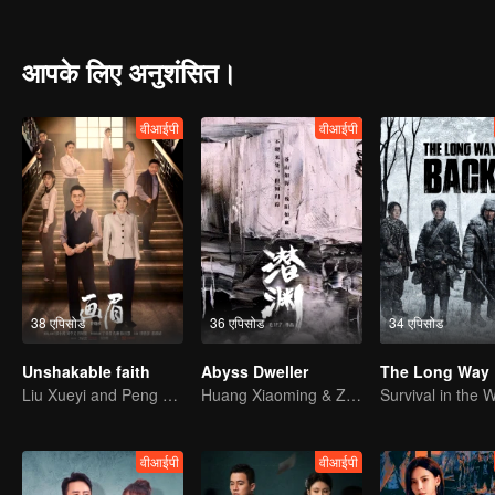
also holds the status of a military intelligence agent and must navig
obtained more intelligence and benefits for our party.
आपके लिए अनुशंसित।
वीआईपी
वीआईपी
38 एपिसोड
36 एपिसोड
34 एपिसोड
Unshakable faith
Abyss Dweller
The Long Way
Liu Xueyi and Peng Xiaoran Are Starring in Spy Dramas
Huang Xiaoming & Zhang Jianing in "Shadows at Midnight"
वीआईपी
वीआईपी