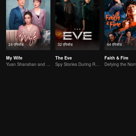
24 एपिसोड
32 एपिसोड
44 एपिसोड
My Wife
The Eve
Faith & Fire
Yuan Shanshan and Du Chun encountering a marital crisis
Spy Stories During ROC Government Ruling, Starring Oho Ou and Candy Chang