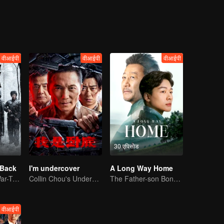
ate various relationships. Even in such a complex situation, Fang Jiashu
वीआईपी
वीआईपी
वीआईपी
30 एपिसोड
 Back
I'm undercover
A Long Way Home
Survival in the War-Torn Era: Hu Jun and Li Naiwen's Perilous Journey
Collin Chou's Undercover War
The Father-son Bond Depicted by Zhang Wanyi and Guo Tao
वीआईपी