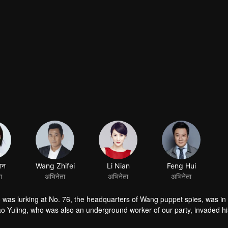
ान
Wang Zhifei
ा
अभिनेता
as lurking at No. 76, the headquarters of Wang puppet spies, was in
o Yuling, who was also an underground worker of our party, invaded his 
 they began to pretend to be a family with him. On the other hand, Fang J