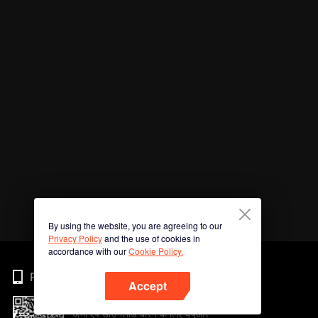
By using the website, you are agreeing to our
Privacy Policy
and the use of cookies in
accordance with our
Cookie Policy.
Phone
Accept
अभी ऐप डाउनलोड करने के लिए क्यूआर