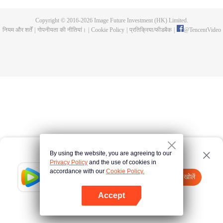
Copyright © 2016-
2026
Image Future Investment (HK) Limited.
नियम और शर्तें
|
गोपनीयता की नीतियां।
|
Cookie Policy
|
प्रतिक्रिया/फीडबैक
|
@
TencentVideo
By using the website, you are agreeing to our
Privacy Policy
and the use of cookies in
accordance with our
Cookie Policy.
Tencent Video
App खोलें
watch more contents
Accept
If fails,
click here
please to try again
App खोलें