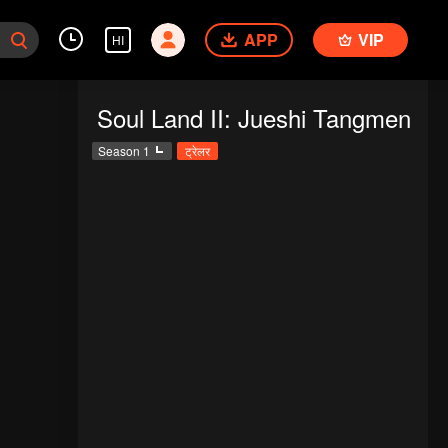
APP
VIP
HI
Soul Land II: Jueshi Tangmen
Season 1
ट्रेलर