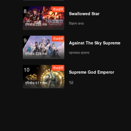
वीआईपी
8
Swallowed Star
विज्ञान-कथा
एपिसोड 235 तक
वीआईपी
9
Against The Sky Supreme
रहस्यमय कल्पना
एपिसोड 534 तक
वीआईपी
10
Supreme God Emperor
युद्ध
एपिसोड 611 तक