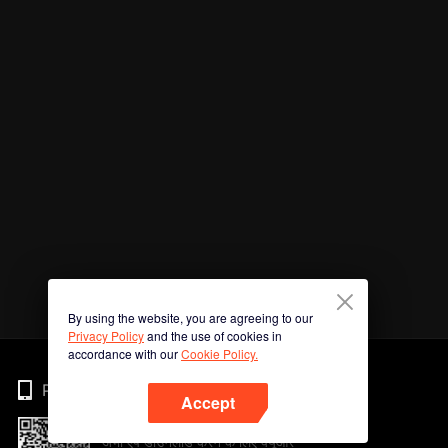
By using the website, you are agreeing to our
Privacy Policy
and the use of cookies in
accordance with our
Cookie Policy.
Phone
Accept
अभी ऐप डाउनलोड करने के लिए क्यूआर