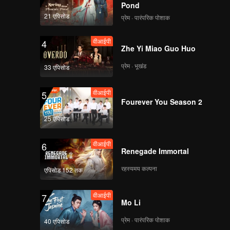
Pond
21 एपिसोड
प्रेम · पारंपरिक पोशाक
वीआईपी
4
Zhe Yi Miao Guo Huo
प्रेम · भूखंड
33 एपिसोड
वीआईपी
5
Fourever You Season 2
25 एपिसोड
वीआईपी
6
Renegade Immortal
रहस्यमय कल्पना
एपिसोड 152 तक
वीआईपी
7
Mo Li
प्रेम · पारंपरिक पोशाक
40 एपिसोड