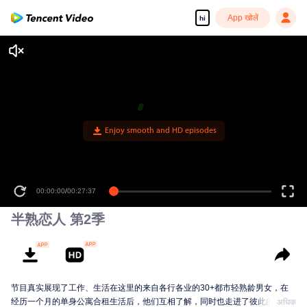
App खोलें
hi
Enjoy smooth and HD episodes
00:00:00
/
00:27:37
半熟恋人 第2季
节目真实展现了工作、生活在这里的来自各行各业的30+都市轻熟龄男女，在
经历一个月的单身公寓合租生活后，他们互相了解，同时也走进了彼此的朋友
अधिक