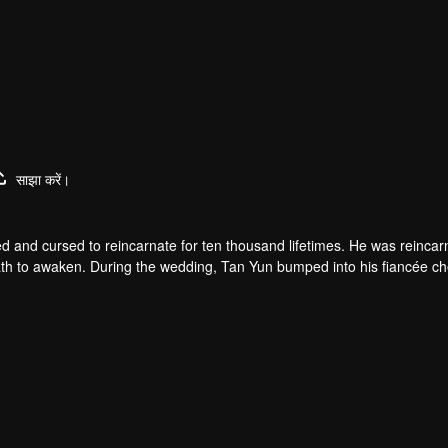
साझा करें।
d and cursed to reincarnate for ten thousand lifetimes. He was reincar
 death to awaken. During the wedding, Tan Yun bumped into his fiancée c
un possessed a God-level talent to increase his cultivation. Tan Yu