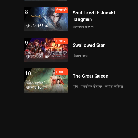
वीआईपी
8
Soul Land II: Jueshi
Tangmen
एपिसोड 165 तक
रहस्यमय कल्पना
वीआईपी
9
Swallowed Star
विज्ञान-कथा
एपिसोड 235 तक
वीआईपी
10
The Great Queen
प्रेम · पारंपरिक पोशाक · कपोल कल्पित
एपिसोड 10 तक