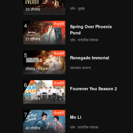
वीआईपी
वीआईपी
प्रेम · भूखंड
33 एपिसोड
116
117
वीआईपी
4
Spring Over Phoenix
वीआईपी
वीआईपी
118
119
Pond
21 एपिसोड
प्रेम · पारंपरिक पोशाक
वीआईपी
120
वीआईपी
5
Renegade Immortal
रहस्यमय कल्पना
एपिसोड 153 तक
वीआईपी
6
Fourever You Season 2
25 एपिसोड
वीआईपी
7
Mo Li
प्रेम · पारंपरिक पोशाक
40 एपिसोड