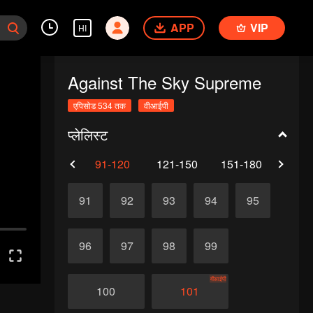
APP
VIP
HI
Against The Sky Supreme
एपिसोड 534 तक
वीआईपी
प्लेलिस्ट
61-90
91-120
121-150
151-180
181-
91
92
93
94
95
96
97
98
99
वीआईपी
100
101