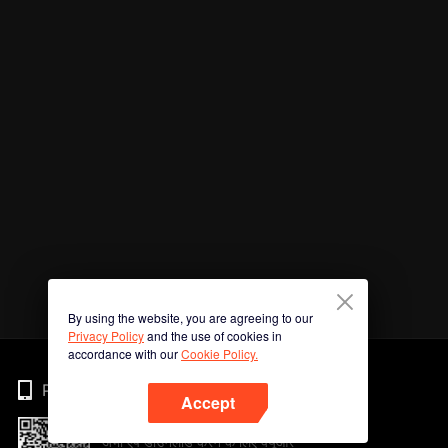
By using the website, you are agreeing to our
Privacy Policy
and the use of cookies in
accordance with our
Cookie Policy.
Phone
Accept
अभी ऐप डाउनलोड करने के लिए क्यूआर