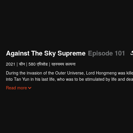
Against The Sky Supreme
Episode 101
2021
|
चीन
|
580 एपिसोड
|
रहस्यमय कल्पना
During the invasion of the Outer Universe, Lord Hongmeng was kille
into Tan Yun in his last life, who was to be stimulated by life and
and was beaten to awaken the memory of the Hongmeng. Then Tan Y
Read more
his family's death and unified the whole continent.