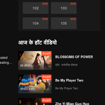
वीआईपी
वीआईपी
102
103
वीआईपी
वीआईपी
104
105
वीआईपी
वीआईपी
106
107
आज के हॉट वीडियो
वीआईपी
वीआईपी
108
109
वीआईपी
1
BLOSSOMS OF POWER
nated
heating
प्रेम · पारंपरिक पोशाक
36 एपिसोड
वीआईपी
वीआईपी
n avenged
110
111
वीआईपी
2
Be My Player Two
वीआईपी
वीआईपी
112
113
Be My Player Two
एपिसोड 4 तक
वीआईपी
वीआईपी
114
115
वीआईपी
3
Zhe Yi Miao Guo Huo