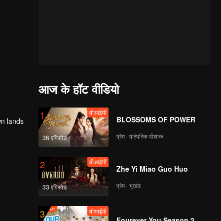
आज के हॉट वीडियो
वीआईपी
1
BLOSSOMS OF POWER
wn lands
प्रेम · पारंपरिक पोशाक
36 एपिसोड
वीआईपी
2
Zhe Yi Miao Guo Huo
प्रेम · भूखंड
33 एपिसोड
वीआईपी
3
Fourever You Season 2