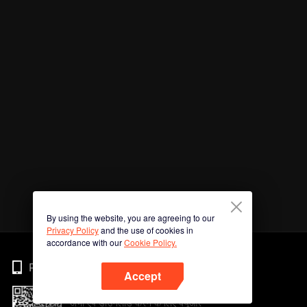
By using the website, you are agreeing to our
Privacy Policy
and the use of cookies in
accordance with our
Cookie Policy.
Phone
Accept
अभी ऐप डाउनलोड करने के लिए क्यूआर