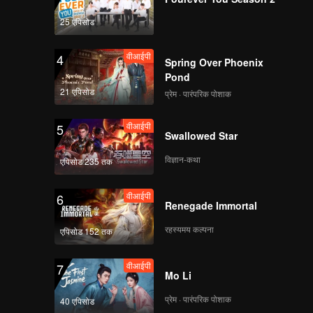
25 एपिसोड
वीआईपी
4
Spring Over Phoenix
Pond
21 एपिसोड
प्रेम · पारंपरिक पोशाक
वीआईपी
5
Swallowed Star
विज्ञान-कथा
एपिसोड 235 तक
वीआईपी
6
Renegade Immortal
रहस्यमय कल्पना
एपिसोड 152 तक
वीआईपी
7
Mo Li
प्रेम · पारंपरिक पोशाक
40 एपिसोड