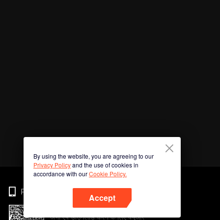
By using the website, you are agreeing to our
Privacy Policy
and the use of cookies in
accordance with our
Cookie Policy.
Phone
Accept
अभी ऐप डाउनलोड करने के लिए क्यूआर