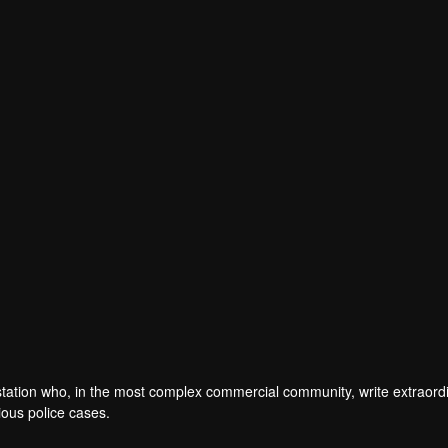
Lin Xiaochen
ा
ce station who, in the most complex commercial community, write extraord
ious police cases.