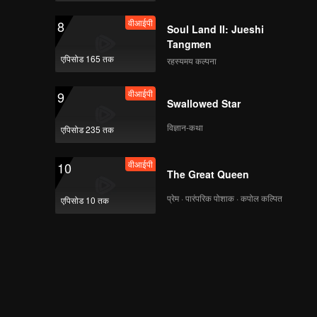
वीआईपी
8
Soul Land II: Jueshi
Tangmen
एपिसोड 165 तक
रहस्यमय कल्पना
वीआईपी
9
Swallowed Star
विज्ञान-कथा
एपिसोड 235 तक
वीआईपी
10
The Great Queen
प्रेम · पारंपरिक पोशाक · कपोल कल्पित
एपिसोड 10 तक