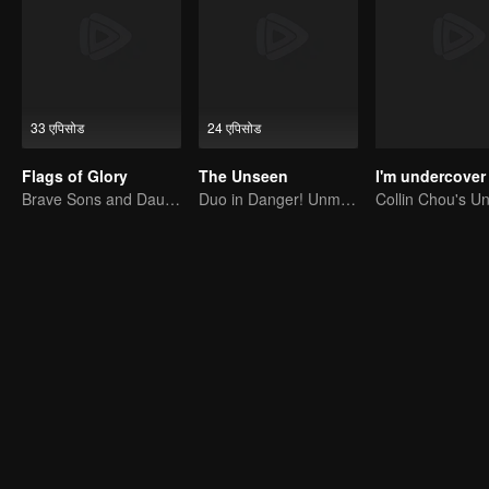
33 एपिसोड
24 एपिसोड
Flags of Glory
The Unseen
I'm undercover
Brave Sons and Daughters, Fighting to Defend the Motherland in the Korean War
Duo in Danger! Unmasking Southeast Asian Evil