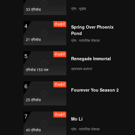
प्रेम · भूखंड
33 एपिसोड
वीआईपी
4
Spring Over Phoenix
Pond
21 एपिसोड
प्रेम · पारंपरिक पोशाक
वीआईपी
5
Renegade Immortal
रहस्यमय कल्पना
एपिसोड 153 तक
वीआईपी
6
Fourever You Season 2
25 एपिसोड
वीआईपी
7
Mo Li
प्रेम · पारंपरिक पोशाक
40 एपिसोड