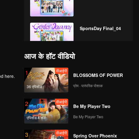
SportsDay Final_04
आज के हॉट वीडियो
MessyChefFinaledit_
05
वीआईपी
1
BLOSSOMS OF POWER
प्रेम · पारंपरिक पोशाक
36 एपिसोड
safarifinaledit_06
वीआईपी
2
Be My Player Two
Be My Player Two
एपिसोड 4 तक
वीआईपी
3
Spring Over Phoenix