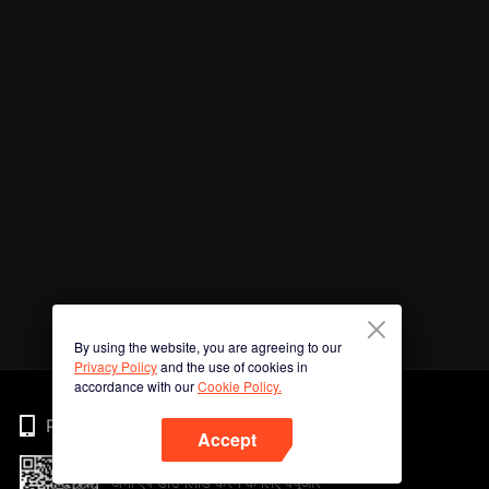
By using the website, you are agreeing to our
Privacy Policy
and the use of cookies in
accordance with our
Cookie Policy.
Phone
Accept
अभी ऐप डाउनलोड करने के लिए क्यूआर