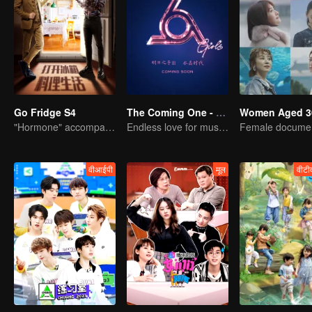
Go Fridge S4
The Coming One - Girls
Women Aged 3
"Hormone" accompanies you to dinner
Endless love for music start Crystalline Age
वीआईपी
मूल
वीटी