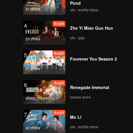
Pond
21 एपिसोड
प्रेम · पारंपरिक पोशाक
वीआईपी
4
Zhe Yi Miao Guo Huo
प्रेम · भूखंड
33 एपिसोड
वीआईपी
5
Fourever You Season 2
25 एपिसोड
वीआईपी
6
Renegade Immortal
रहस्यमय कल्पना
एपिसोड 152 तक
वीआईपी
7
Mo Li
प्रेम · पारंपरिक पोशाक
40 एपिसोड