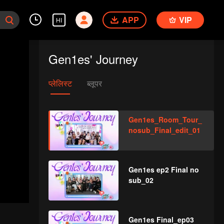
APP
VIP
HI
Gen1es' Journey
प्लेलिस्ट
ब्लूपर
Gen1es_Room_Tour_
nosub_Final_edit_01
Gen1es ep2 Final no
sub_02
Gen1es Final_ep03