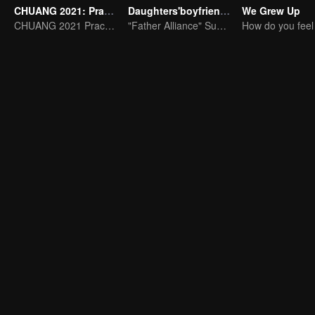
CHUANG 2021: Practice Room
Daughters'boyfriends
We Grew Up
CHUANG 2021 Practice Room
"Father Alliance" Superstar is coming