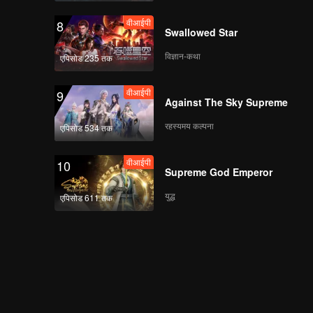
वीआईपी
8
Swallowed Star
विज्ञान-कथा
एपिसोड 235 तक
वीआईपी
9
Against The Sky Supreme
रहस्यमय कल्पना
एपिसोड 534 तक
वीआईपी
10
Supreme God Emperor
युद्ध
एपिसोड 611 तक