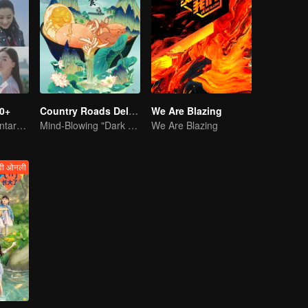
0+
Country Roads Delicious Foods 3
We Are Blazing
Female documentary talk show
Mind-Blowing "Dark Cuisine" That Defies Taste Buds
We Are Blazing
वी ओनली