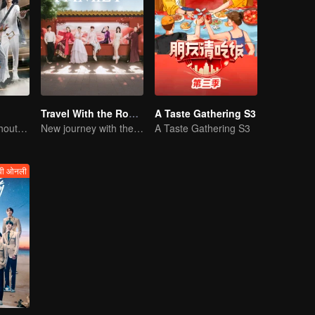
Travel With the Royal Family
A Taste Gathering S3
No New Life Without New Songs
New journey with the queen and concubines
A Taste Gathering S3
वी ओनली