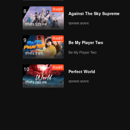
वीआईपी
वीआईपी
《少年剧有戏》海外版
8
Against The Sky Supreme
EP03第一版
रहस्यमय कल्पना
एपिसोड 533 तक
वीआईपी
EP04 《少年行》 海外
9
Be My Player Two
版第一版 0720
Be My Player Two
एपिसोड 3 तक
वीआईपी
वीआईपी
EP04加更《凌云日志》
10
Perfect World
海外版交播0720
रहस्यमय कल्पना
एपिसोड 280 तक
वीआईपी
《少年剧有戏》海外版
EP04第一版
ep05《少年行》海外版