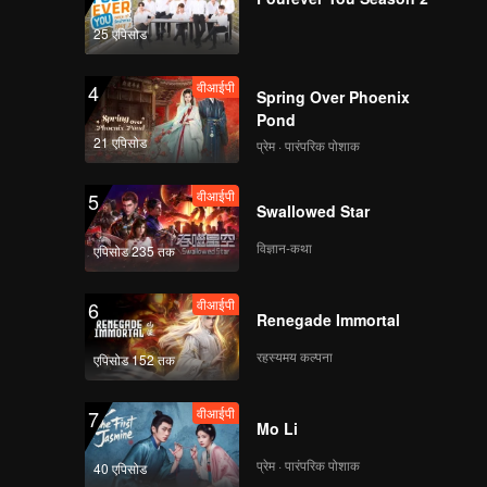
版第一版_04
25 एपिसोड
वीआईपी
वीआईपी
EP02凌云日志合-海外版
4
Spring Over Phoenix
Pond
21 एपिसोड
प्रेम · पारंपरिक पोशाक
वीआईपी
वीआईपी
《少年剧有戏》海外版
5
Swallowed Star
EP02第一版
विज्ञान-कथा
एपिसोड 235 तक
वीआईपी
EP03 《少年行》 海外
6
Renegade Immortal
版第一版 0706
रहस्यमय कल्पना
एपिसोड 152 तक
वीआईपी
वीआईपी
EP03加更《凌云日志》
7
Mo Li
海外版0706
प्रेम · पारंपरिक पोशाक
40 एपिसोड