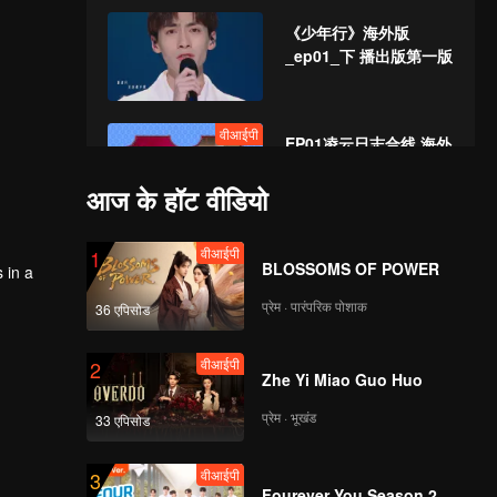
《少年行》海外版
_ep01_下 播出版第一版
वीआईपी
EP01凌云日志合线 海外
版
आज के हॉट वीडियो
वीआईपी
वीआईपी
《少年剧有戏》EP01海
1
BLOSSOMS OF POWER
 in a
外版
प्रेम · पारंपरिक पोशाक
36 एपिसोड
वीआईपी
ep02上 《少年行》海外
2
Zhe Yi Miao Guo Huo
版第一版_03
प्रेम · भूखंड
33 एपिसोड
वीआईपी
ep02下 《少年行》海外
3
Fourever You Season 2