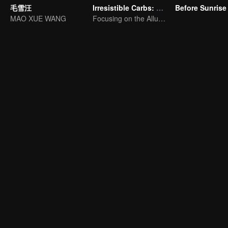
毛雪汪
Irresistible Carbs: Tempting Food Collection
Before Sunrise
MAO XUE WANG
Focusing on the Allure of Carbohydrate Staples