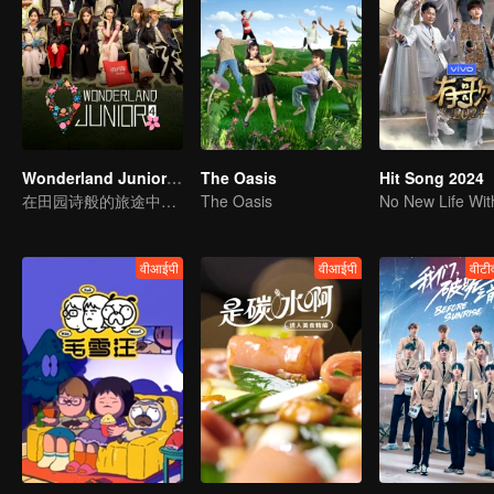
Wonderland Junior S4
The Oasis
Hit Song 2024
在田园诗般的旅途中，遇见世界
The Oasis
वीआईपी
वीआईपी
वीटी