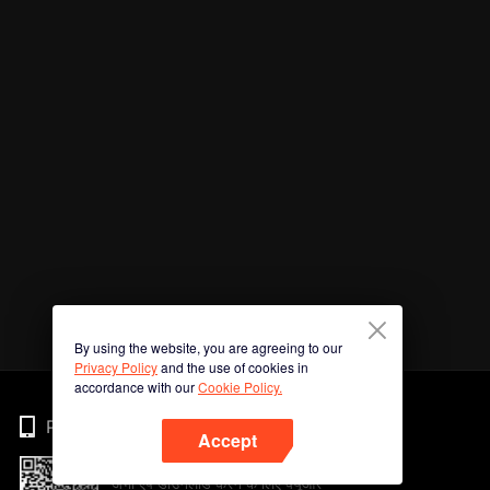
By using the website, you are agreeing to our
Privacy Policy
and the use of cookies in
accordance with our
Cookie Policy.
Phone
Accept
अभी ऐप डाउनलोड करने के लिए क्यूआर