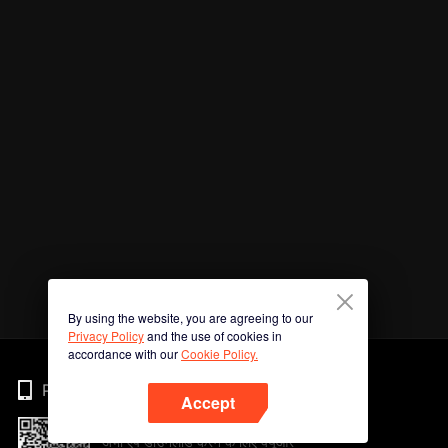
By using the website, you are agreeing to our
Privacy Policy
and the use of cookies in
accordance with our
Cookie Policy.
Phone
Accept
अभी ऐप डाउनलोड करने के लिए क्यूआर