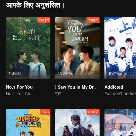
आपके लिए अनुशंसित।
वीआईपी
वीआईपी
7 एपिसोड
13 एपिसोड
15 एपिसोड
No.1 For You
I Saw You In My Dream
Addicted
No.1 For You
प्रेम
ट्रेलर
वीआईपी