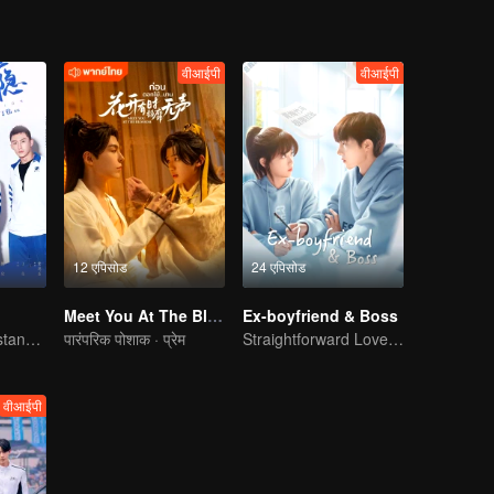
वीआईपी
वीआईपी
12 एपिसोड
24 एपिसोड
Meet You At The Blossom
Ex-boyfriend & Boss
You don't understand, It's also love
पारंपरिक पोशाक · प्रेम
Straightforward Love: First Love, Don't Run Away
वीआईपी