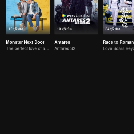
12 एपिसोड
10 एपिसोड
24 एपिसोड
Monster Next Door
Antares
Race to Roman
The perfect love of an introvert and extrovert boy
Antares S2