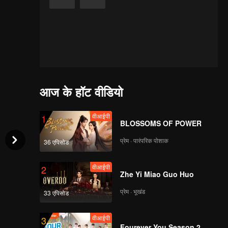
आज के हॉट वीडियो
वीआईपी
1
BLOSSOMS OF POWER
प्रेम · पारंपरिक पोशाक
36 एपिसोड
वीआईपी
2
Zhe Yi Miao Guo Huo
प्रेम · भूखंड
33 एपिसोड
वीआईपी
3
Fourever You Season 2