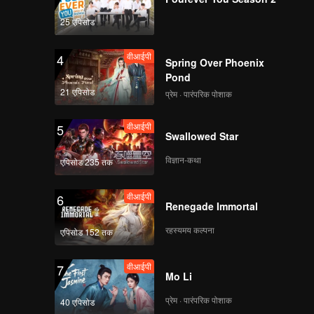
25 एपिसोड
वीआईपी
4
Spring Over Phoenix
Pond
21 एपिसोड
प्रेम · पारंपरिक पोशाक
वीआईपी
5
Swallowed Star
विज्ञान-कथा
एपिसोड 235 तक
वीआईपी
6
Renegade Immortal
रहस्यमय कल्पना
एपिसोड 152 तक
वीआईपी
7
Mo Li
प्रेम · पारंपरिक पोशाक
40 एपिसोड