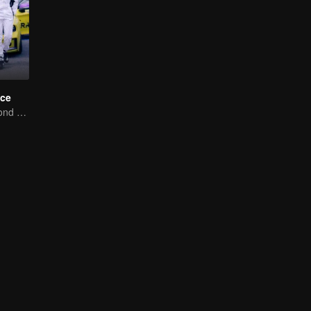
ce
Love Soars Beyond Borders, Glory United as Partners