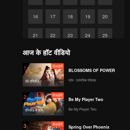
16
17
18
19
20
21
22
23
24
25
आज के हॉट वीडियो
समाप्त
26
वीआईपी
1
BLOSSOMS OF POWER
प्रेम · पारंपरिक पोशाक
36 एपिसोड
वीआईपी
2
Be My Player Two
Be My Player Two
एपिसोड 4 तक
वीआईपी
3
Spring Over Phoenix