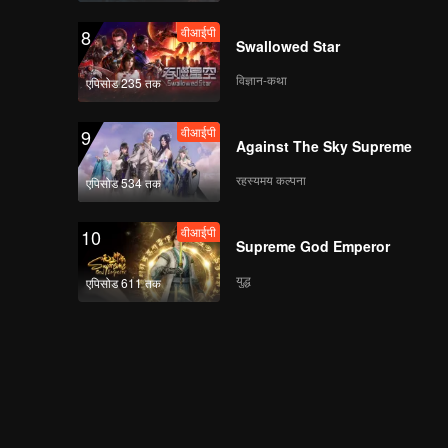
वीआईपी
8
Swallowed Star
विज्ञान-कथा
एपिसोड 235 तक
वीआईपी
9
Against The Sky Supreme
रहस्यमय कल्पना
एपिसोड 534 तक
वीआईपी
10
Supreme God Emperor
युद्ध
एपिसोड 611 तक