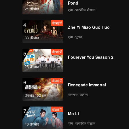
Pond
21 एपिसोड
प्रेम · पारंपरिक पोशाक
वीआईपी
4
Zhe Yi Miao Guo Huo
प्रेम · भूखंड
33 एपिसोड
वीआईपी
5
Fourever You Season 2
25 एपिसोड
वीआईपी
6
Renegade Immortal
रहस्यमय कल्पना
एपिसोड 152 तक
वीआईपी
7
Mo Li
प्रेम · पारंपरिक पोशाक
40 एपिसोड