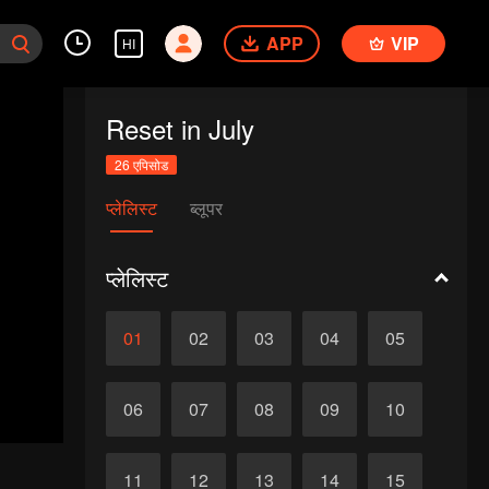
APP
VIP
HI
Reset in July
26 एपिसोड
प्लेलिस्ट
ब्लूपर
प्लेलिस्ट
01
02
03
04
05
06
07
08
09
10
11
12
13
14
15