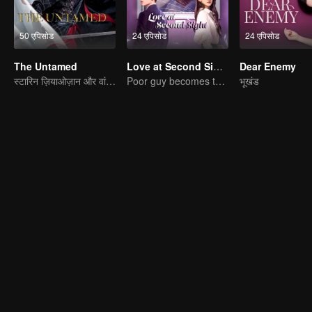
50 एपिसोड
24 एपिसोड
24 एपिसोड
The Untamed
Love at Second Sight
Dear Enemy
स्टारिन ज़ियाओज़ान और वांगयिबो
Poor guy becomes the domineering CEO and pursues his first love
भूखंड