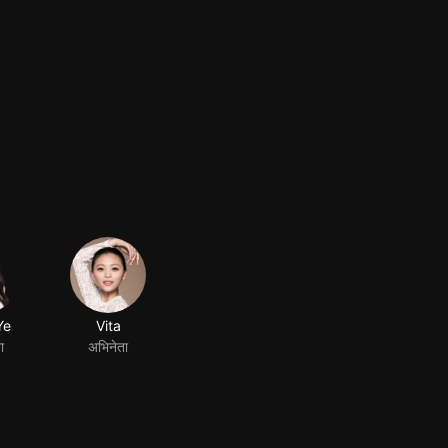
Ye
Vita
ा
अभिनेता