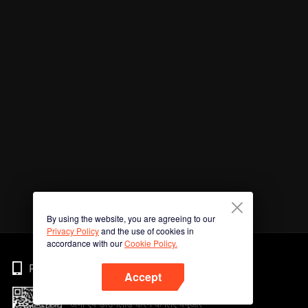
By using the website, you are agreeing to our
Privacy Policy
and the use of cookies in
accordance with our
Cookie Policy.
Phone
Accept
अभी ऐप डाउनलोड करने के लिए क्यूआर