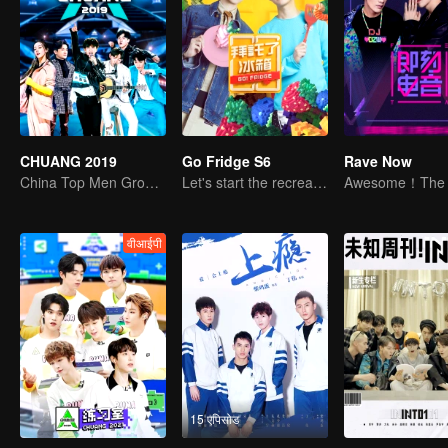
CHUANG 2019
Go Fridge S6
Rave Now
China Top Men Group's Competition
Let's start the recreation of food by new cooks!
वीआईपी
15 एपिसोड