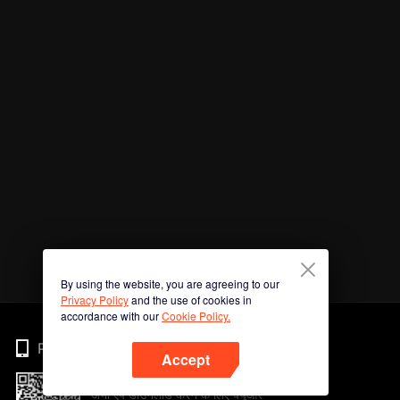
By using the website, you are agreeing to our
Privacy Policy
and the use of cookies in
accordance with our
Cookie Policy.
Phone
Accept
अभी ऐप डाउनलोड करने के लिए क्यूआर