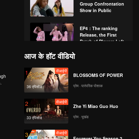
Group Confrontation
Show in Public
EP4：The ranking
Release, the First
Batch of Players Left.
आज के हॉट वीडियो
EP5：Players Write
down the Desire to
वीआईपी
1
Reorganize Teams
BLOSSOMS OF POWER
ugh
.
प्रेम · पारंपरिक पोशाक
36 एपिसोड
EP6：Professional
Examination of The
वीआईपी
2
Second Public Show
Zhe Yi Miao Guo Huo
Stage.
प्रेम · भूखंड
33 एपिसोड
EP7：The Ranking
Release Again, 36
वीआईपी
3
Players Go Through.
Fourever You Season 2