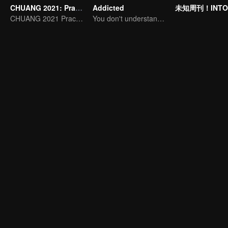
CHUANG 2021: Practice Room
Addicted
未知周刊！INTO
CHUANG 2021 Practice Room
You don't understand, It's also love