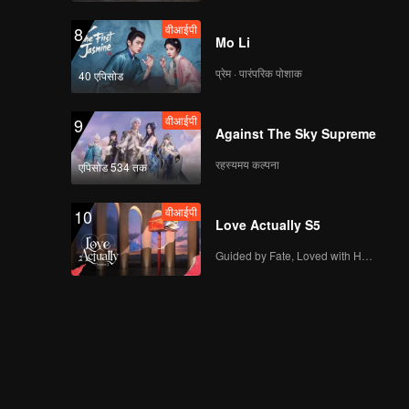
वीआईपी
8
Mo Li
प्रेम · पारंपरिक पोशाक
40 एपिसोड
वीआईपी
9
Against The Sky Supreme
रहस्यमय कल्पना
एपिसोड 534 तक
वीआईपी
10
Love Actually S5
Guided by Fate, Loved with Heart