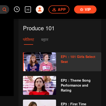
APP
VIP
HI
Produce 101
प्लेलिस्ट
ब्लूपर
EP1：101 Girls Select
Seat
EP2：Theme Song
Performance and
Rating
EP3：First Time