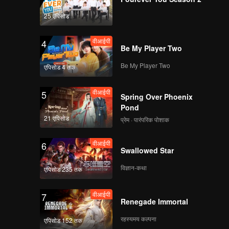
25 एपिसोड
EP8：6 Seniors Help
with the Third
वीआईपी
4
Perform in the Public.
Be My Player Two
Be My Player Two
एपिसोड 4 तक
EP9：Ranking for Top
22 Announced; Bo
वीआईपी
5
Huang Shows Up for
Spring Over Phoenix
the Ranking 22.
Pond
21 एपिसोड
प्रेम · पारंपरिक पोशाक
EP10：After Finals,
Name for Top 11 Are
वीआईपी
6
Finally Announced to
Swallowed Star
Be Group
विज्ञान-कथा
एपिसोड 235 तक
वीआईपी
7
Renegade Immortal
रहस्यमय कल्पना
एपिसोड 152 तक