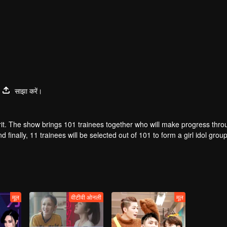
साझा करें।
t. The show brings 101 trainees together who will make progress thro
finally, 11 trainees will be selected out of 101 to form a girl idol group
मूल
वीटीवी ओनली
मूल