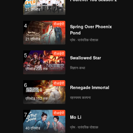
25 एपिसोड
वीआईपी
4
Spring Over Phoenix
Pond
21 एपिसोड
प्रेम · पारंपरिक पोशाक
वीआईपी
5
Swallowed Star
विज्ञान-कथा
एपिसोड 235 तक
वीआईपी
6
Renegade Immortal
रहस्यमय कल्पना
एपिसोड 152 तक
वीआईपी
7
Mo Li
प्रेम · पारंपरिक पोशाक
40 एपिसोड