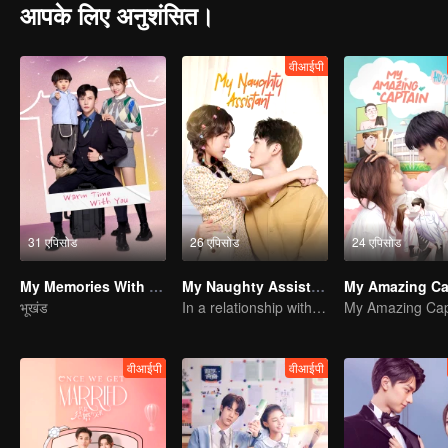
आपके लिए अनुशंसित।
वीआईपी
31 एपिसोड
26 एपिसोड
24 एपिसोड
My Memories With You
My Naughty Assistant
My Amazing Ca
भूखंड
In a relationship with an idol
My Amazing Cap
वीआईपी
वीआईपी