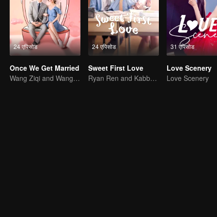
24 एपिसोड
24 एपिसोड
31 एपिसोड
Once We Get Married
Sweet First Love
Love Scenery
Wang Ziqi and Wang Yuwen’s Love from Contrast
Ryan Ren and Kabby Xu’s love story.
Love Scenery