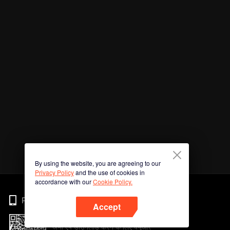
By using the website, you are agreeing to our
Privacy Policy
and the use of cookies in
accordance with our
Cookie Policy.
Phone
Accept
अभी ऐप डाउनलोड करने के लिए क्यूआर