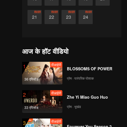
वीआईपी
वीआईपी
वीआईपी
वीआईपी
21
22
23
24
आज के हॉट वीडियो
वीआईपी
1
BLOSSOMS OF POWER
प्रेम · पारंपरिक पोशाक
36 एपिसोड
वीआईपी
2
Zhe Yi Miao Guo Huo
प्रेम · भूखंड
33 एपिसोड
वीआईपी
3
Fourever You Season 2