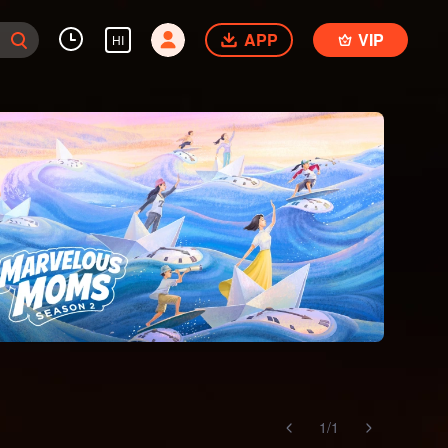
APP
VIP
HI
1
/
1