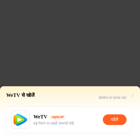
WeTV से खोलें
होमपेज पर वापस जाएं
WeTV
अनुशंसा करें
खोलें
बड़े पैमाने पर एचडी सामग्री देखें