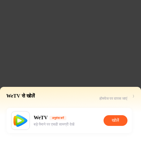
WeTV से खोलें
होमपेज पर वापस जाएं
WeTV
अनुशंसा करें
खोलें
बड़े पैमाने पर एचडी सामग्री देखें