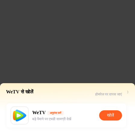
WeTV से खोलें
होमपेज पर वापस जाएं
WeTV
अनुशंसा करें
खोलें
बड़े पैमाने पर एचडी सामग्री देखें