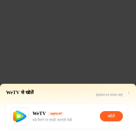
WeTV से खोलें
होमपेज पर वापस जाएं
WeTV
अनुशंसा करें
खोलें
बड़े पैमाने पर एचडी सामग्री देखें