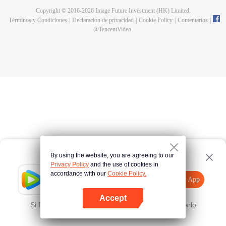
Copyright © 2016-
2026
Image Future Investment (HK) Limited.
Términos y Condiciones
|
Declaracion de privacidad
|
Cookie Policy
|
Comentarios
|
@
TencentVideo
By using the website, you are agreeing to our
Privacy Policy
and the use of cookies in
accordance with our
Cookie Policy.
Tencent Video
Abrir App
Mira más contenido
Accept
Si falla, por favor
Haz clic aquí
y vuelve a intentarlo
Abrir App