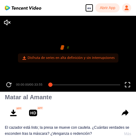
Abrir App
es
Disfruta de series en alta definición y sin interrupciones
00:00:00
/
00:33:55
Matar al Amante
El cazador está listo; la presa se mueve con cautela. ¿Cuántas verdades se
esconden tras la máscara? ¿Venganza o redención?
Más