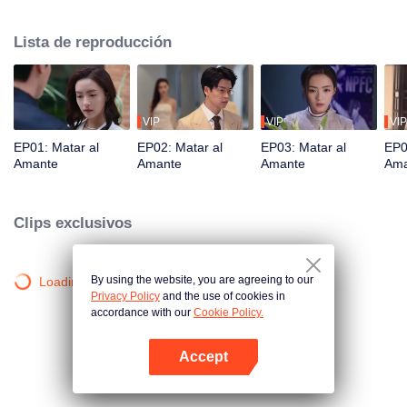
Lista de reproducción
VIP
VIP
VIP
EP01: Matar al
EP02: Matar al
EP03: Matar al
EP0
Amante
Amante
Amante
Ama
Clips exclusivos
By using the website, you are agreeing to our
Loading…
Privacy Policy
and the use of cookies in
accordance with our
Cookie Policy.
Accept
Abrir App