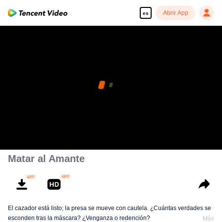
Abrir App
es
Matar al Amante
El cazador está listo; la presa se mueve con cautela. ¿Cuántas verdades se
esconden tras la máscara? ¿Venganza o redención?
Más