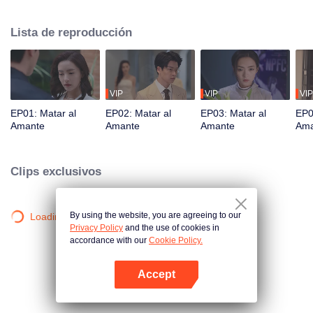
Lista de reproducción
VIP
VIP
VIP
EP01: Matar al
EP02: Matar al
EP03: Matar al
EP0
Amante
Amante
Amante
Ama
Clips exclusivos
By using the website, you are agreeing to our
Loading…
Privacy Policy
and the use of cookies in
accordance with our
Cookie Policy.
Accept
Abrir App