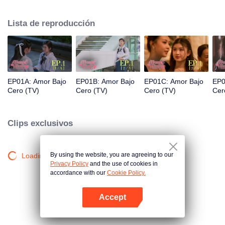
pasión fue una impresionante pero fría estudiante de último año. Entonces,
el destino interviene. Pingrak se reencuentra con su primer amor, "P'Charm,
Lista de reproducción
la fría". En cuanto a P'Charm, no tiene idea de que esta belleza es la misma
chica con gafas que solía seguirla. ¿Qué pensaría si supiera que esta joven
alguna vez estuvo locamente enamorada de ella?
EP01A: Amor Bajo
EP01B: Amor Bajo
EP01C: Amor Bajo
EP0
Cero (TV)
Cero (TV)
Cero (TV)
Cer
Clips exclusivos
By using the website, you are agreeing to our
Loading…
Privacy Policy
and the use of cookies in
accordance with our
Cookie Policy.
Accept
Abrir App