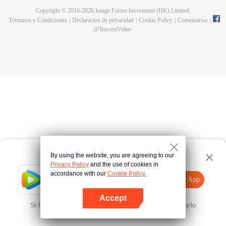
Copyright © 2016-
2026
Image Future Investment (HK) Limited.
Términos y Condiciones
|
Declaracion de privacidad
|
Cookie Policy
|
Comentarios
|
@
TencentVideo
By using the website, you are agreeing to our
Privacy Policy
and the use of cookies in
accordance with our
Cookie Policy.
Tencent Video
Abrir App
Mira más contenido
Accept
Si falla, por favor
Haz clic aquí
y vuelve a intentarlo
Abrir App