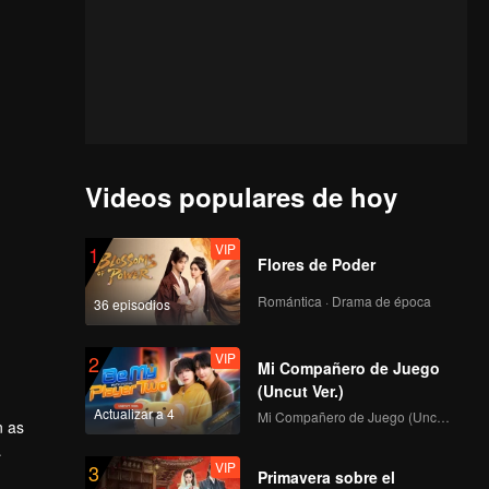
Videos populares de hoy
VIP
1
Flores de Poder
Romántica · Drama de época
36 episodios
VIP
2
Mi Compañero de Juego
(Uncut Ver.)
Actualizar a 4
Mi Compañero de Juego (Uncut Ver.)
n as
VIP
3
king the
Primavera sobre el