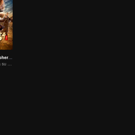
Fights Break Sphere 4: Escape
Xiao Yan reaviva su espíritu de lucha en la batalla contra el Secta Yunlan.