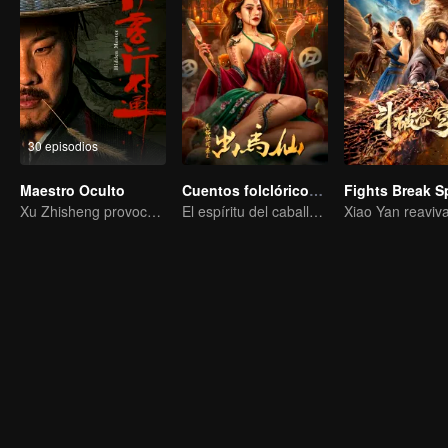
30 episodios
Maestro Oculto
Cuentos folclóricos de Chu Maxian
Xu Zhisheng provoca una hilarante tormenta en el mundo marcial
El espíritu del caballo sacrifica a una joven para pedir la inmortalidad