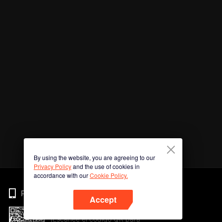
By using the website, you are agreeing to our
Privacy Policy
and the use of cookies in
accordance with our
Cookie Policy.
Phone
Accept
¡Escanee el código QR para