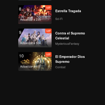
VIP
8
Estrella Tragada
Sci-Fi
Actualizar a 235
VIP
9
Contra el Supremo
Celestial
Actualizar a 534
MysteriousFantasy
VIP
10
El Emperador Dios
Supremo
Actualizar a 611
Combat