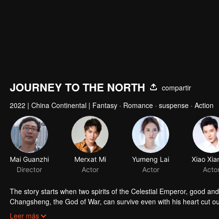
JOURNEY TO THE NORTH
compartir
2022
|
China Continental
|
Fantasy · Romance · suspense · Action
Mai Guanzhi
Merxat Mi
Yumeng Lai
Director
Actor
Actor
Acto
The story starts when two spirits of the Celestial Emperor, good and
Changsheng, the God of War, can survive even with his heart cut ou
Netherworld in the Demon Hell for a hundred years. Every day, he’s
Leer más