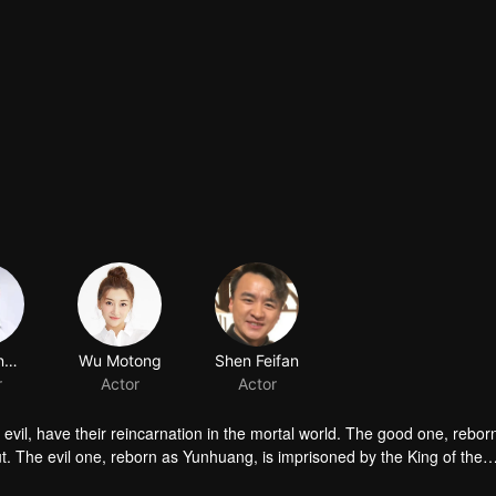
Xiao Xiangfei
Wu Motong
Shen Feifan
r
Actor
Actor
 evil, have their reincarnation in the mortal world. The good one, rebor
t. The evil one, reborn as Yunhuang, is imprisoned by the King of the
 tortured by Soul-eating Nail. Conspiracies come one after another, ma