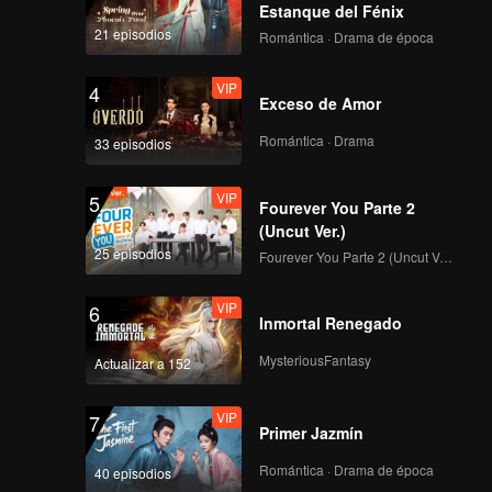
Estanque del Fénix
etween
21 episodios
Romántica · Drama de época
l Emperor
 are
VIP
4
tial
Exceso de Amor
Romántica · Drama
33 episodios
VIP
5
Fourever You Parte 2
(Uncut Ver.)
25 episodios
Fourever You Parte 2 (Uncut Ver.)
VIP
6
Inmortal Renegado
MysteriousFantasy
Actualizar a 152
VIP
7
Primer Jazmín
Romántica · Drama de época
40 episodios