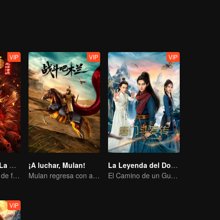
urns into a pretty young girl to seduce the God of War and kills him for
he sacrifices his own heart willingly for the girl he loves. The love b
tormenting. It even reveals a love relationship between the Celestia
is removed. When demon soldiers break into the mortal world, people
pirits survive the calamity in the mortal world and return to the Celes
VIP
VIP
VIP
Viaje al Oeste: La Ciudad del Infierno Divino
¡A luchar, Mulan!
La Leyenda del Douluo: La Secta Tang
Una nueva obra de fantasía basada en la franquicia de "Viaje al Oeste" está por llegar.
Mulan regresa con armadura y siembra el caos
El Camino de un Guerrero hacia la Redención
VIP