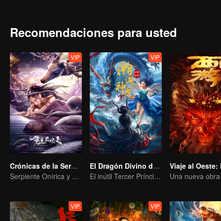
two spirits fight against each other. Chenghuang, the divine beast, t
Yunhuang. She cuts out Changsheng’s Clear Heart, only to know that 
Changsheng, Chenghuang, and Yunhuang is unforgettable and heart-
Recomendaciones para usted
and Chenghuang a hundred years ago. The seal of the netherworld 
massacred. What secrets are hidden in the Demon Hell? Can the two s
Emperor?
VIP
VIP
Crónicas de la Serpiente Espiritual
El Dragón Divino del Mar Vasto
Serpiente Onírica y el Pasado del Inmortal de la Espada
El inútil Tercer Príncipe del Clan del Dragón contraataca
VIP
VIP