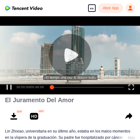
Abrir App
es
♪El tiempo una vez lo detuvo todo♪
00:00:00
/
00:46:09
El Juramento Del Amor
Lin Zhixiao, universitaria en su último año, estaba en los malos momentos
en la víspera de la graduación. Su padre fue hospitalizado por cáncer y ella
Más