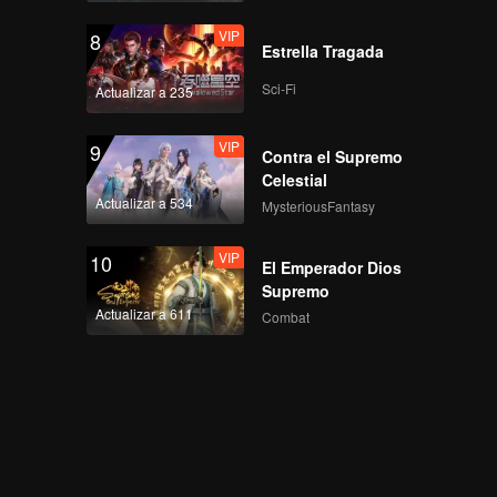
VIP
8
Estrella Tragada
Sci-Fi
Actualizar a 235
VIP
9
Contra el Supremo
Celestial
Actualizar a 534
MysteriousFantasy
VIP
10
El Emperador Dios
Supremo
Actualizar a 611
Combat