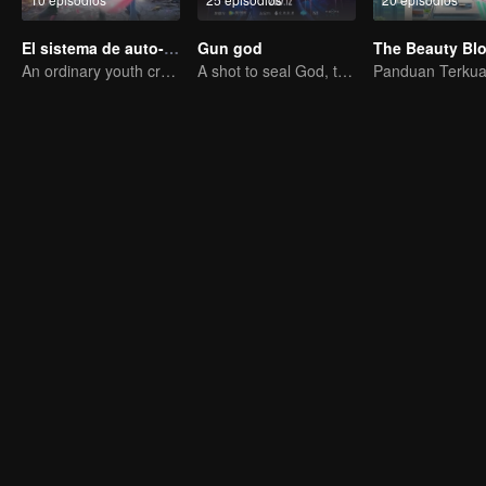
El sistema de auto-salvación del villano escoria
Gun god
The Beauty Bl
An ordinary youth crossing as a villain into the book and abusing the hero!
A shot to seal God, this is our battle!