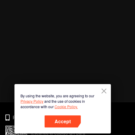
By using the website, you are agreeing to our
Privacy Policy
and the use of cookies in
accordance with our
Cookie Policy.
Phone
Accept
¡Escanee el código QR para