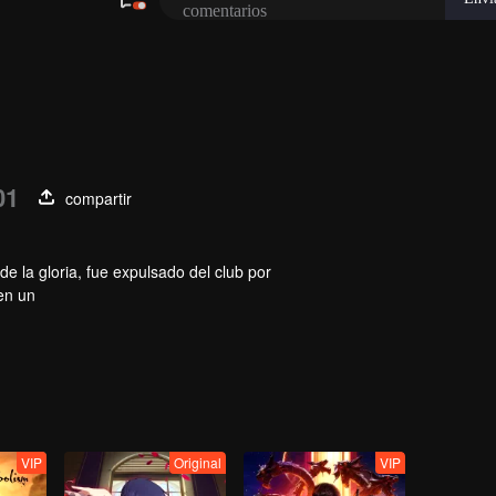
01
compartir
e la gloria, fue expulsado del club por
 en un
os de experiencia en juegos, entró de nuevo en
con
smo, comenzó
VIP
Original
VIP