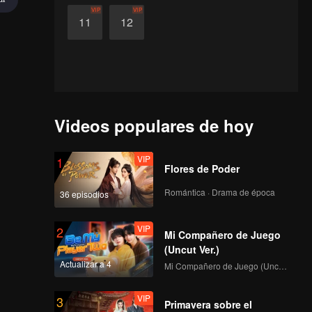
VIP
VIP
11
12
Videos populares de hoy
VIP
1
Flores de Poder
Romántica · Drama de época
36 episodios
VIP
2
Mi Compañero de Juego
(Uncut Ver.)
Actualizar a 4
Mi Compañero de Juego (Uncut Ver.)
VIP
3
Primavera sobre el