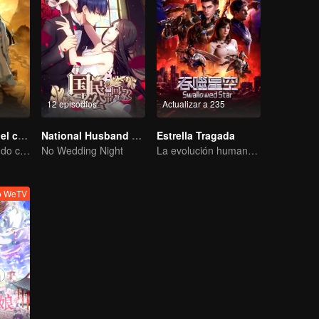
12 episodios
Actualizar a 235
Gran maestro del cultivo demoníaco
National Husband Bring Home SS1
Estrella Tragada
El joven del mundo celestial erradica males por el pueblo
No Wedding Night
La evolución humana es la única respuesta.
o WeTV