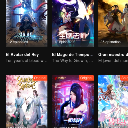
12 episodios
12 episodios
35 episodios
El Avatar del Rey
El Mago de Tiempo Completo Temporada 1
Ten years of blood writing esports brilliant
The Way to Growth, Encouragement and Self-improvement
Original
Original
Sol
10 episodios
25 episodios
20 episodios