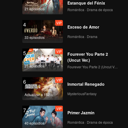
Estanque del Fénix
21 episodios
Romántica · Drama de época
VIP
4
Exceso de Amor
Romántica · Drama
33 episodios
VIP
5
Fourever You Parte 2
(Uncut Ver.)
25 episodios
Fourever You Parte 2 (Uncut Ver.)
VIP
6
Inmortal Renegado
MysteriousFantasy
Actualizar a 152
VIP
7
Primer Jazmín
Romántica · Drama de época
40 episodios