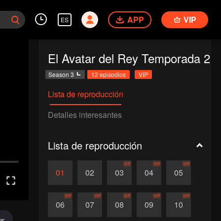
APP
VIP
ES
El Avatar del Rey Temporada 2
Season 3
12 episodios
VIP
Lista de reproducción
Detalles interesantes
Lista de reproducción
VIP
VIP
VIP
01
02
03
04
05
VIP
VIP
VIP
VIP
VIP
06
07
08
09
10