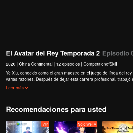
El Avatar del Rey Temporada 2
Episodio 
2020
|
China Continental
|
12 episodios
|
CompetitionofSkill
Ye Xiu, conocido como el gran maestro en el juego de línea del rey d
varias razones. Después de dejar esta carrera profesional, trabajó
cibercafé como un administrador de red. Sin embargo, con diez añ
Leer más
el juego del rey de la gloria de la décima zona recién inaugurada, 
recuerdos del pasado y un arma inconclusa y fabricada por sí mi
el camino para regresar a la cima.
Recomendaciones para usted
VIP
Solo WeTV