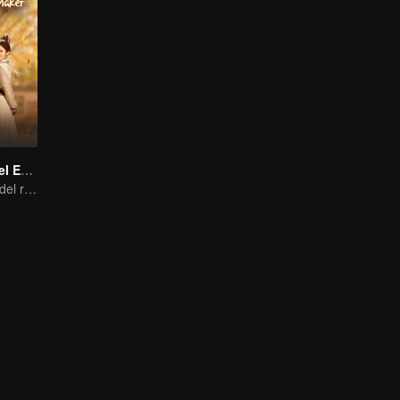
Casamentera del Emperador Demonio
El casamentero del reino de las hadas