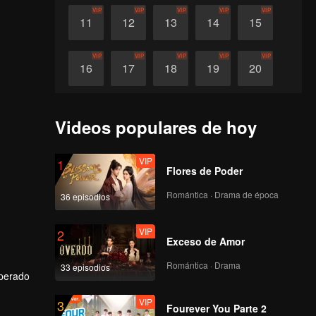
VIP
VIP
VIP
VIP
VIP
11
12
13
14
15
VIP
VIP
VIP
VIP
VIP
16
17
18
19
20
VIP
VIP
VIP
21
22
23
Videos populares de hoy
VIP
1
Flores de Poder
Romántica · Drama de época
36 episodios
VIP
2
Exceso de Amor
Romántica · Drama
33 episodios
sperado
VIP
3
 la
Fourever You Parte 2