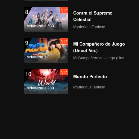
VIP
8
Contra el Supremo
Celestial
Actualizar a 533
MysteriousFantasy
VIP
9
Mi Compañero de Juego
(Uncut Ver.)
Actualizar a 3
Mi Compañero de Juego (Uncut Ver.)
VIP
10
Mundo Perfecto
MysteriousFantasy
Actualizar a 280