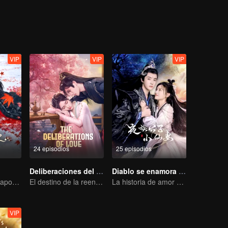
e Jade. Sin embargo, para su sorpresa, Jiang Juan, sin saberlo, se en
VIP
VIP
VIP
24 episodios
25 episodios
Deliberaciones del Amor
Diablo se enamora de Hada
General loco se apodera de su esposa por amor
El destino de la reencarnación cíclica recayó sobre Qingqing
La historia de amor entre un hada vivaz y un diablo de rostro frío
VIP