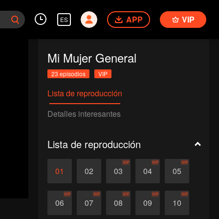
APP
VIP
ES
Mi Mujer General
23 episodios
VIP
Lista de reproducción
Detalles interesantes
Lista de reproducción
VIP
VIP
VIP
01
02
03
04
05
VIP
VIP
VIP
VIP
VIP
06
07
08
09
10