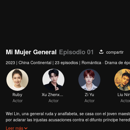
Mi Mujer General
Episodio 01
compartir
2023
|
China Continental
|
23 episodios
|
Romántica · Drama de ép
Ruby
Xu Zhenxuan
Zi Yu
Liu Ni
Actor
Actor
Actor
Acto
Wei Lin, una general ruda y analfabeta, se casa con el joven maest
por aclarar las injustas acusaciones contra el difunto príncipe here
Poco sabe ella que el joven maestro enfermizo Gu Mingzhu era en re
Leer más