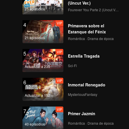
amora de
(Uncut Ver.)
25 episodios
Fourever You Parte 2 (Uncut Ver.)
VIP
4
Primavera sobre el
Estanque del Fénix
21 episodios
Romántica · Drama de época
VIP
5
Estrella Tragada
Sci-Fi
Actualizar a 235
VIP
6
Inmortal Renegado
MysteriousFantasy
Actualizar a 152
VIP
7
Primer Jazmín
Romántica · Drama de época
40 episodios