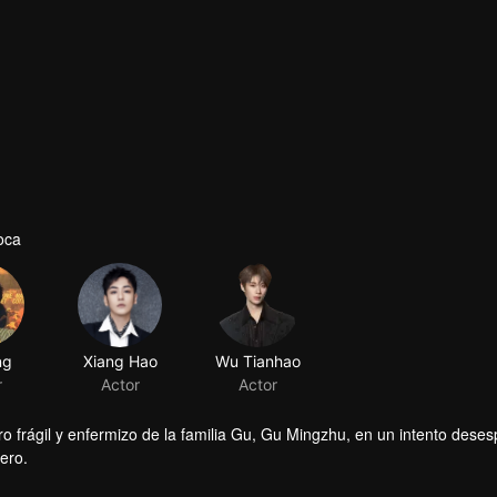
oca
ng
Xiang Hao
Wu Tianhao
r
Actor
Actor
ro frágil y enfermizo de la familia Gu, Gu Mingzhu, en un intento dese
dero.
alidad el villano astuto y despiadado Jiang Juan disfrazado. Entra en