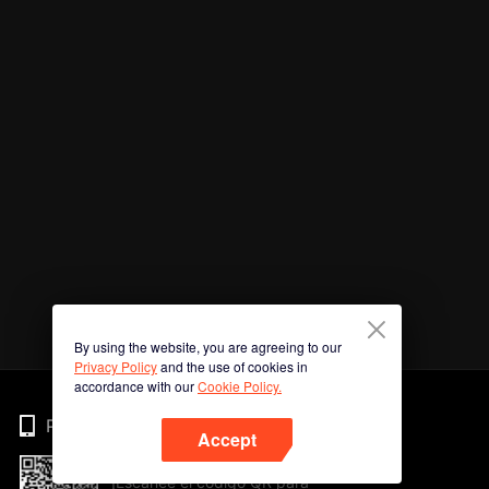
By using the website, you are agreeing to our
Privacy Policy
and the use of cookies in
accordance with our
Cookie Policy.
Phone
Accept
¡Escanee el código QR para