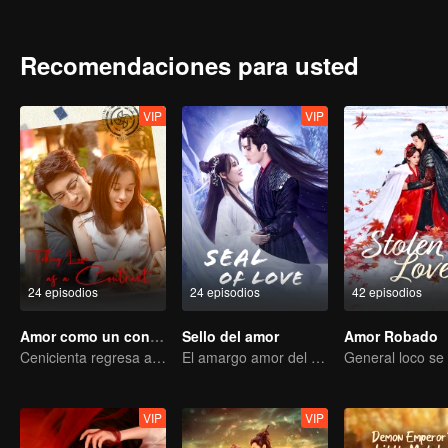
residencia de Wei con la intención de robar la preciosa cura, Flam
Wei Lin en el proceso.
Recomendaciones para usted
VIP
VIP
24 episodios
24 episodios
42 episodios
Amor como un contrato
Sello del amor
Amor Robado
Cenicienta regresa a la alta sociedad y encuentra el amor con el presidente
El amargo amor del Diablo Supremo por el Rey de Demonios
VIP
VIP