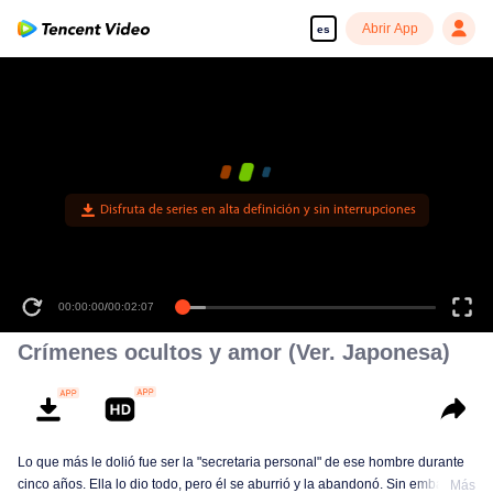
Abrir App
es
Disfruta de series en alta definición y sin interrupciones
00:00:00
/
00:02:07
Crímenes ocultos y amor (Ver. Japonesa)
Lo que más le dolió fue ser la "secretaria personal" de ese hombre durante
cinco años. Ella lo dio todo, pero él se aburrió y la abandonó. Sin embargo,
Más