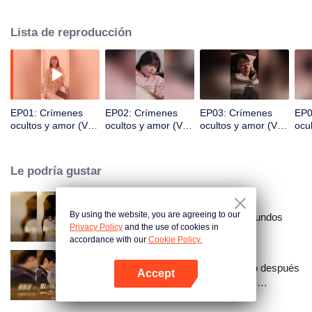
a partir de ese día, hombres guapísimos empezaron a perseguirla, los
grandes magnates buscaban colaborar con ella, ¡y resultó que su padre, a
Lista de reproducción
quien no veía hace años, era el hombre más rico del mundo!
EP01: Crímenes
EP02: Crímenes
EP03: Crímenes
EP0
ocultos y amor (Ver.
ocultos y amor (Ver.
ocultos y amor (Ver.
ocu
Japonesa)
Japonesa)
Japonesa)
Jap
Le podría gustar
By using the website, you are agreeing to our
Resentimiento a través de los mundos
Privacy Policy
and the use of cookies in
accordance with our
Cookie Policy.
¡¿Me casé con un magnate justo después
Accept
de romper el compromiso?! (Ver.
Abrir App
Coreana)