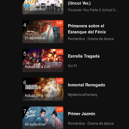
(Uncut Ver.)
25 episodios
Fourever You Parte 2 (Uncut Ver.)
VIP
4
Spoiler EP5: Dirty
Primavera sobre el
politics make blood
Estanque del Fénix
boiled! | Tilik The
21 episodios
Romántica · Drama de época
Series
VIP
VIP
5
EP5: Tilik The Series
Estrella Tragada
Sci-Fi
Actualizar a 235
VIP
6
Bocoran EP6:
Inmortal Renegado
Hartono's minions
interrupt Bu Tejo's
MysteriousFantasy
Actualizar a 152
event | Tilik The
Series
VIP
VIP
7
EP6: Tilik The Series
Primer Jazmín
Romántica · Drama de época
40 episodios