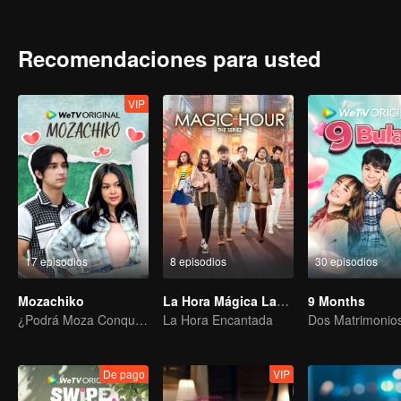
that she was proud of.
Recomendaciones para usted
VIP
17 episodios
8 episodios
30 episodios
Mozachiko
La Hora Mágica Las Series
9 Months
¿Podrá Moza Conquistar el Corazón de Chiko?
La Hora Encantada
De pago
VIP