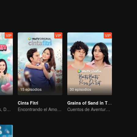
VIP
VIP
VIP
15 episodios
30 episodios
Cinta Fitri
Grains of Sand in The Sea
Dos Matrimonios, Dos Mujeres
Encontrando el Amor en Yakarta en Medio de la Desesperación
Cuentos de Aventuras y Crecimiento en el Océano