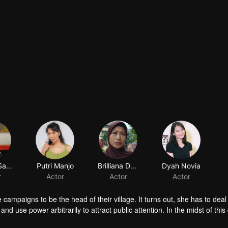
Seteng Sadja
Putri Manjo
Brilliana Desy Arfira
Dyah Novia
r
Actor
Actor
Actor
ampaigns to be the head of their village. It turns out, she has to deal
 use power arbitrarily to attract public attention. In the midst of this d
ut sacrificing her identity as a leader, wife, mother, and part of village 