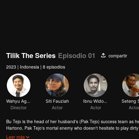
Tilik The Series
Episodio 01
compartir
2023
|
Indonesia
|
8 episodios
Wahyu Agung Prasetyo
Siti Fauziah
Ibnu Widodo
Director
Actor
Actor
Acto
Bu Tejo is the head of her husband's (Pak Tejo) success team as he c
Hartono, Pak Tejo's mortal enemy who doesn't hesitate to play dirty and
situation, Bu Tejo must find a way to win to fight for her vision witho
Leer más