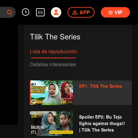
APP
VIP
ES
Tilik The Series
Lista de reproducción
Detalles interesantes
EP1: Tilik The Series
Spolier EP2: Bu Tejo
fights against thugs!!
| Tilik The Series