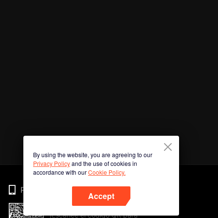
By using the website, you are agreeing to our
Privacy Policy
and the use of cookies in
accordance with our
Cookie Policy.
Phone
Accept
¡Escanee el código QR para