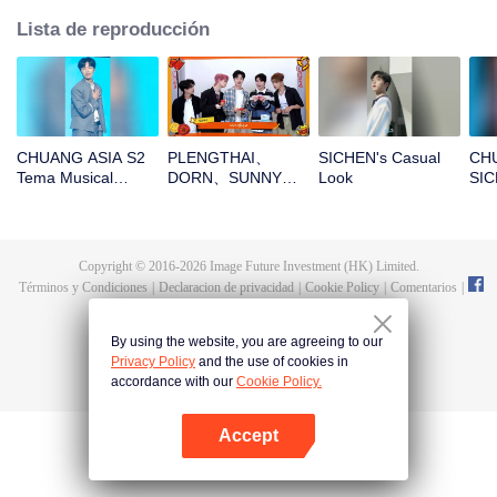
Lista de reproducción
CHUANG ASIA S2
PLENGTHAI、
SICHEN's Casual
CHU
Tema Musical
DORN、SUNNY、
Look
SIC
SICHEN Enfoque
PEANUT、
de 
Cámara
SICHEN¡Abre el
Ca
paquete rojo para el
Año Nuevo chino!
Copyright © 2016-
2026
Image Future Investment (HK) Limited.
¡Seamos juntos
Términos y Condiciones
|
Declaracion de privacidad
|
Cookie Policy
|
Comentarios
|
testigos de la
@
TencentVideo
suerte!
By using the website, you are agreeing to our
Privacy Policy
and the use of cookies in
accordance with our
Cookie Policy.
Accept
Abrir App