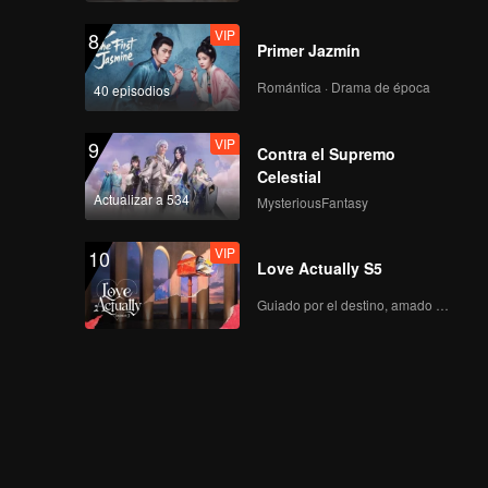
VIP
8
Primer Jazmín
Romántica · Drama de época
40 episodios
VIP
9
Contra el Supremo
Celestial
Actualizar a 534
MysteriousFantasy
VIP
10
Love Actually S5
Guiado por el destino, amado con el corazón.