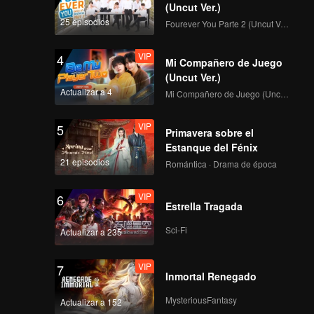
(Uncut Ver.)
25 episodios
Fourever You Parte 2 (Uncut Ver.)
VIP
4
Mi Compañero de Juego
(Uncut Ver.)
Actualizar a 4
Mi Compañero de Juego (Uncut Ver.)
VIP
5
Primavera sobre el
Estanque del Fénix
21 episodios
Romántica · Drama de época
VIP
6
Estrella Tragada
Sci-Fi
Actualizar a 235
VIP
7
Inmortal Renegado
MysteriousFantasy
Actualizar a 152