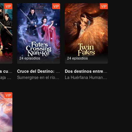
VIP
VIP
VIP
24 episodios
24 episodios
Elige uno de los cuatro
Cruce del Destino: Nan & Ke
Dos destinos entrelazados
Una chica que viaja en el tiempo conquista a cuatro apuestos hombres
Sumergirse en el río del olvido para regalarte un sueño
La Huérfana Humana se Ofrece para Vincularse con la Bestia Divina
VIP