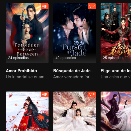
VIP
VIP
24 episodios
40 episodios
25 episodios
Amor Prohibido
Búsqueda de Jade (Versión en Inglés)
Un inmortal se enamora de una bruja
Amor verdadero forjado en las llamas de la guerra
VIP
VIP