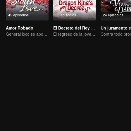
42 episodios
30 episodios
24 episodios
Amor Robado
El Decreto del Rey Dragón
General loco se apodera de su esposa por amor
El regreso de la joven nacida de una concubina, víctima de burlas