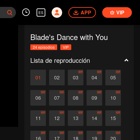
APP
VIP
ES
Blade's Dance with You
24 episodios
VIP
Lista de reproducción
VIP
VIP
VIP
01
02
03
04
05
VIP
VIP
VIP
VIP
VIP
06
07
08
09
10
VIP
VIP
VIP
VIP
VIP
11
12
13
14
15
VIP
VIP
VIP
VIP
VIP
16
17
18
19
20