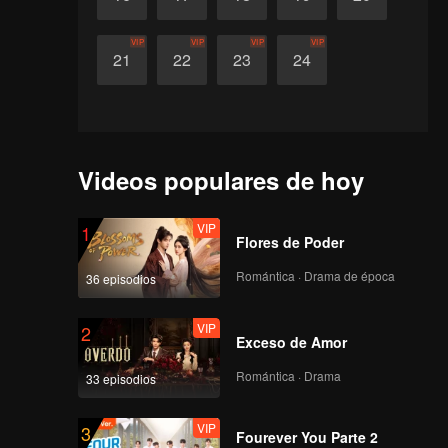
VIP
VIP
VIP
VIP
21
22
23
24
Videos populares de hoy
VIP
1
Flores de Poder
Romántica · Drama de época
36 episodios
VIP
2
Exceso de Amor
Romántica · Drama
33 episodios
VIP
3
Fourever You Parte 2