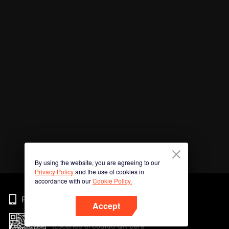
By using the website, you are agreeing to our
Privacy Policy
and the use of cookies in
accordance with our
Cookie Policy.
Phone
Accept
¡Escanee el código QR para