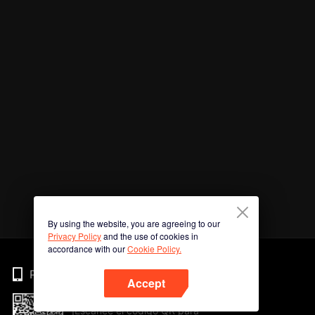
By using the website, you are agreeing to our
Privacy Policy
and the use of cookies in
accordance with our
Cookie Policy.
Phone
Accept
¡Escanee el código QR para