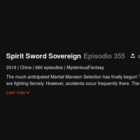
Spirit Sword Sovereign
Episodio 355
2019
|
China
|
660 episodios
|
MysteriousFantasy
The much-anticipated Martial Mansion Selection has finally begun!
are fighting fiercely. However, accidents occur frequently there. The 
the strongest people that ensue, all reveal the mysterious and huge
Leer más
able to cut through the thorns in this treacherous assassination and