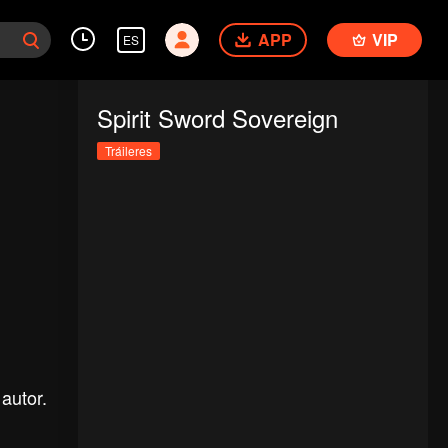
APP
VIP
ES
Spirit Sword Sovereign
Tráileres
autor.