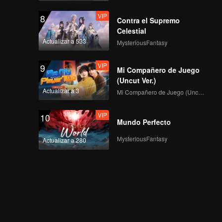
VIP
8
Contra el Supremo
Celestial
Actualizar a 533
MysteriousFantasy
VIP
9
Mi Compañero de Juego
(Uncut Ver.)
Actualizar a 3
Mi Compañero de Juego (Uncut Ver.)
VIP
10
Mundo Perfecto
MysteriousFantasy
Actualizar a 280