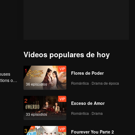
Videos populares de hoy
VIP
1
Flores de Poder
houses
tions of
Romántica · Drama de época
36 episodios
ngyun is
VIP
2
Exceso de Amor
Romántica · Drama
33 episodios
VIP
3
Fourever You Parte 2