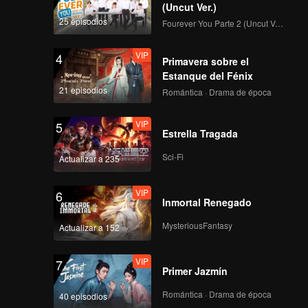
(Uncut Ver.)
25 episodios
Fourever You Parte 2 (Uncut Ver.)
VIP
4
Primavera sobre el
Estanque del Fénix
21 episodios
Romántica · Drama de época
VIP
5
Estrella Tragada
Sci-Fi
Actualizar a 235
VIP
6
Inmortal Renegado
MysteriousFantasy
Actualizar a 152
VIP
7
Primer Jazmín
Romántica · Drama de época
40 episodios