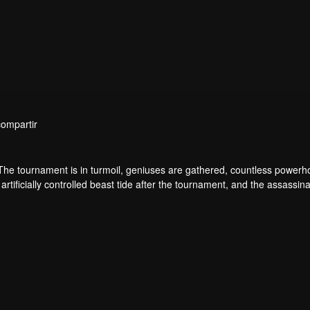
compartir
 The tournament is in turmoil, geniuses are gathered, countless power
artificially controlled beast tide after the tournament, and the assassina
 assassination sect, the Heavenly Evolution Sect. Let's see how Chu Xi
 carry the world before one!