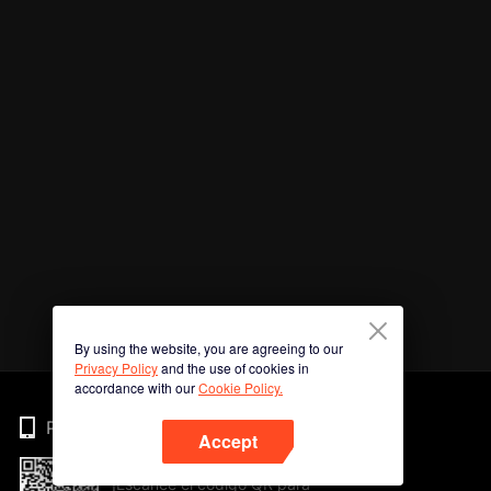
By using the website, you are agreeing to our
Privacy Policy
and the use of cookies in
accordance with our
Cookie Policy.
Phone
Accept
¡Escanee el código QR para