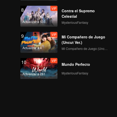
VIP
8
Contra el Supremo
Celestial
Actualizar a 533
MysteriousFantasy
VIP
9
Mi Compañero de Juego
(Uncut Ver.)
Actualizar a 4
Mi Compañero de Juego (Uncut Ver.)
VIP
10
Mundo Perfecto
MysteriousFantasy
Actualizar a 281