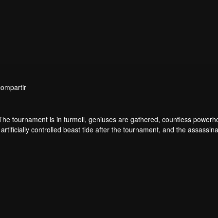
compartir
 The tournament is in turmoil, geniuses are gathered, countless power
artificially controlled beast tide after the tournament, and the assassina
 assassination sect, the Heavenly Evolution Sect. Let's see how Chu Xi
 carry the world before one!