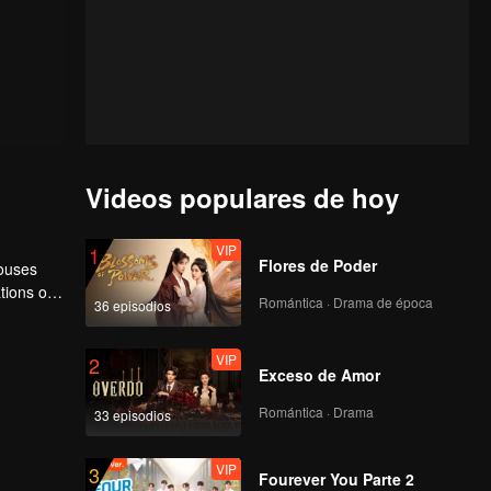
Videos populares de hoy
VIP
1
Flores de Poder
houses
tions of
Romántica · Drama de época
36 episodios
ngyun is
VIP
2
Exceso de Amor
Romántica · Drama
33 episodios
VIP
3
Fourever You Parte 2