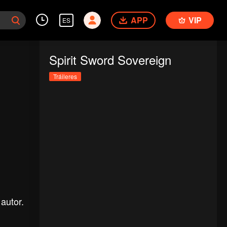
APP
VIP
ES
Spirit Sword Sovereign
Tráileres
autor.