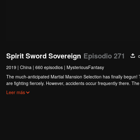
Spirit Sword Sovereign
Episodio 271
2019
|
China
|
660 episodios
|
MysteriousFantasy
The much-anticipated Martial Mansion Selection has finally begun!
are fighting fiercely. However, accidents occur frequently there. The 
the strongest people that ensue, all reveal the mysterious and huge
Leer más
able to cut through the thorns in this treacherous assassination and