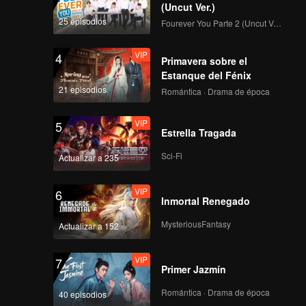
(Uncut Ver.)
25 episodios
Fourever You Parte 2 (Uncut Ver.)
VIP
4
Primavera sobre el
Estanque del Fénix
21 episodios
Romántica · Drama de época
VIP
5
Estrella Tragada
Sci-Fi
Actualizar a 235
VIP
6
Inmortal Renegado
MysteriousFantasy
Actualizar a 152
VIP
7
Primer Jazmín
Romántica · Drama de época
40 episodios